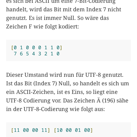
es sich bei ASCII um eine 7-Bit-Codierung
handelt, wird das Bit mit dem Index 7 nicht
genutzt. Es ist immer Null. So wäre das
Zeichen F wie folgt kodiert:
[
0
1
0
0
0
1
1
0
]
7
6
5
4
3
2
1
0
Dieser Umstand wird nun für UTF-8 genutzt.
Ist das Bit (Index 7) Null, so handelt es sich um
ein ASCII-Zeichen, ist es Eins, so liegt eine
UTF-8 Codierung vor. Das Zeichen Ä (196) sähe
in der UTF-8-Codierung wie folgt aus:
[
11
00
00
11
]
[
10
00
01
00
]