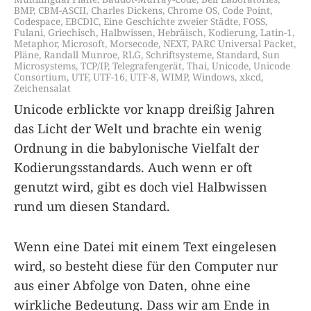
BMP
,
CBM-ASCII
,
Charles Dickens
,
Chrome OS
,
Code Point
,
Codespace
,
EBCDIC
,
Eine Geschichte zweier Städte
,
FOSS
,
Fulani
,
Griechisch
,
Halbwissen
,
Hebräisch
,
Kodierung
,
Latin-1
,
Metaphor
,
Microsoft
,
Morsecode
,
NEXT
,
PARC Universal Packet
,
Pläne
,
Randall Munroe
,
RLG
,
Schriftsysteme
,
Standard
,
Sun
Microsystems
,
TCP/IP
,
Telegrafengerät
,
Thai
,
Unicode
,
Unicode
Consortium
,
UTF
,
UTF-16
,
UTF-8
,
WIMP
,
Windows
,
xkcd
,
Zeichensalat
Unicode erblickte vor knapp dreißig Jahren
das Licht der Welt und brachte ein wenig
Ordnung in die babylonische Vielfalt der
Kodierungsstandards. Auch wenn er oft
genutzt wird, gibt es doch viel Halbwissen
rund um diesen Standard.
Wenn eine Datei mit einem Text eingelesen
wird, so besteht diese für den Computer nur
aus einer Abfolge von Daten, ohne eine
wirkliche Bedeutung. Dass wir am Ende in