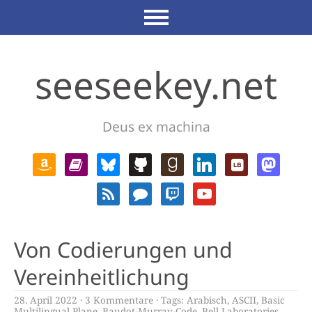
seeseekey.net
Deus ex machina
Von Codierungen und
Vereinheitlichung
28. April 2022
3 Kommentare
Tags:
Arabisch
,
ASCII
,
Basic
Multilingual Plane
,
Baudot-Murray-Code
,
Bell Laboratories
,