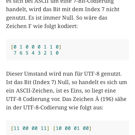
es sich bei ASCII um eine 7-Bit-Codierung
handelt, wird das Bit mit dem Index 7 nicht
genutzt. Es ist immer Null. So wäre das
Zeichen F wie folgt kodiert:
[
0
1
0
0
0
1
1
0
]
7
6
5
4
3
2
1
0
Dieser Umstand wird nun für UTF-8 genutzt.
Ist das Bit (Index 7) Null, so handelt es sich um
ein ASCII-Zeichen, ist es Eins, so liegt eine
UTF-8 Codierung vor. Das Zeichen Ä (196) sähe
in der UTF-8-Codierung wie folgt aus:
[
11
00
00
11
]
[
10
00
01
00
]