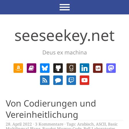
seeseekey.net
Deus ex machina
Von Codierungen und
Vereinheitlichung
28. April 2022
3 Kommentare
Tags:
Arabisch
,
ASCII
,
Basic
Multilingual Plane
,
Baudot-Murray-Code
,
Bell Laboratories
,