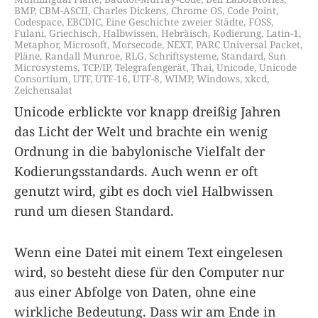
BMP
,
CBM-ASCII
,
Charles Dickens
,
Chrome OS
,
Code Point
,
Codespace
,
EBCDIC
,
Eine Geschichte zweier Städte
,
FOSS
,
Fulani
,
Griechisch
,
Halbwissen
,
Hebräisch
,
Kodierung
,
Latin-1
,
Metaphor
,
Microsoft
,
Morsecode
,
NEXT
,
PARC Universal Packet
,
Pläne
,
Randall Munroe
,
RLG
,
Schriftsysteme
,
Standard
,
Sun
Microsystems
,
TCP/IP
,
Telegrafengerät
,
Thai
,
Unicode
,
Unicode
Consortium
,
UTF
,
UTF-16
,
UTF-8
,
WIMP
,
Windows
,
xkcd
,
Zeichensalat
Unicode erblickte vor knapp dreißig Jahren
das Licht der Welt und brachte ein wenig
Ordnung in die babylonische Vielfalt der
Kodierungsstandards. Auch wenn er oft
genutzt wird, gibt es doch viel Halbwissen
rund um diesen Standard.
Wenn eine Datei mit einem Text eingelesen
wird, so besteht diese für den Computer nur
aus einer Abfolge von Daten, ohne eine
wirkliche Bedeutung. Dass wir am Ende in