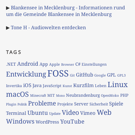
▶
Blankensee in Mecklenburg - Informationen rund
um die Gemeinde Blankensee in Mecklenburg
▶
Tone H - Audiowelten entdecken
TAGS
Android
App
C#
.NET
Apple
Einstellungen
Browser
FOSS
Entwicklung
GitHub
GPL
Git
Google
GPL3
Linux
iOS
Kurzfilm
Java
JavaScript
Leben
Invertika
Kunst
macOS
Neubrandenburg
PHP
MIT
Minecraft
OpenMoko
Mono
Probleme
Spiele
Server
Projekte
Sicherheit
Plugin
Politik
Web
Video
Ubuntu
Vimeo
Terminal
Update
Windows
YouTube
WordPress