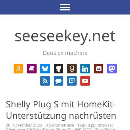
seeseekey.net
Deus ex machina
Shelly Plug S mit HomeKit-
Unterstützung nachrüsten
20. November 2023
0 Kommentare
Tags:
App
,
Browser
,
Girmware
,
GitHub
,
Home
,
HomeKit
,
iOS
,
JSON
,
Oberfläche
,