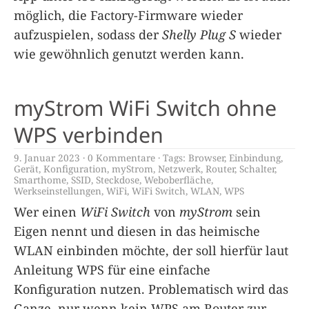
möglich, die Factory-Firmware wieder
aufzuspielen, sodass der
Shelly Plug S
wieder
wie gewöhnlich genutzt werden kann.
myStrom WiFi Switch ohne
WPS verbinden
9. Januar 2023
0 Kommentare
Tags:
Browser
,
Einbindung
,
Gerät
,
Konfiguration
,
myStrom
,
Netzwerk
,
Router
,
Schalter
,
Smarthome
,
SSID
,
Steckdose
,
Weboberfläche
,
Werkseinstellungen
,
WiFi
,
WiFi Switch
,
WLAN
,
WPS
Wer einen
WiFi Switch
von
myStrom
sein
Eigen nennt und diesen in das heimische
WLAN einbinden möchte, der soll hierfür laut
Anleitung WPS für eine einfache
Konfiguration nutzen. Problematisch wird das
Ganze, nur wenn kein WPS am Router zur