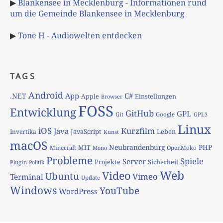
▶
Blankensee in Mecklenburg - Informationen rund
um die Gemeinde Blankensee in Mecklenburg
▶
Tone H - Audiowelten entdecken
TAGS
Android
App
C#
.NET
Apple
Einstellungen
Browser
FOSS
Entwicklung
GitHub
GPL
Git
Google
GPL3
Linux
iOS
Kurzfilm
Java
JavaScript
Leben
Invertika
Kunst
macOS
Neubrandenburg
PHP
MIT
Minecraft
OpenMoko
Mono
Probleme
Spiele
Server
Projekte
Sicherheit
Plugin
Politik
Web
Video
Ubuntu
Vimeo
Terminal
Update
Windows
YouTube
WordPress