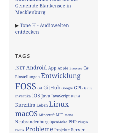
Gemeinde Blankensee in
Mecklenburg
▶
Tone H - Audiowelten
entdecken
TAGS
Android
App
C#
.NET
Apple
Browser
Entwicklung
Einstellungen
FOSS
GitHub
GPL
Git
Google
GPL3
iOS
Java
JavaScript
Invertika
Kunst
Linux
Kurzfilm
Leben
macOS
MIT
Minecraft
Mono
Neubrandenburg
PHP
OpenMoko
Plugin
Probleme
Server
Projekte
Politik