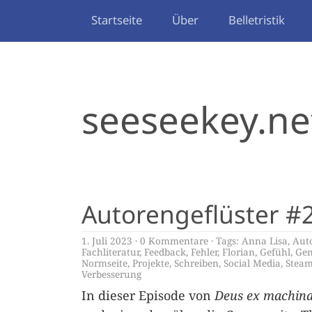
Startseite
Über
Belletristik
seeseekey.ne
Autorengeflüster #
1. Juli 2023
0 Kommentare
Tags:
Anna Lisa
,
Aut
Fachliteratur
,
Feedback
,
Fehler
,
Florian
,
Gefühl
,
Gen
Normseite
,
Projekte
,
Schreiben
,
Social Media
,
Stea
Verbesserung
In dieser Episode von
Deus ex machin