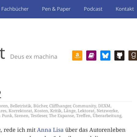
Fachbücher
Pen & Paper
Podcast
Kontakt
t
Deus ex machina
2
oren
,
Belletristik
,
Bücher
,
Cliffhanger
,
Community
,
DEXM
,
res
,
Korrektorat
,
Kosten
,
Kritik
,
Länge
,
Lektorat
,
Netzwerke
,
m Punk
,
Szenen
,
Testleser
,
The Expanse
,
Treffen
,
Überarbeitung
,
a
, rede ich mit
Anna Lisa
über das Autorenleben