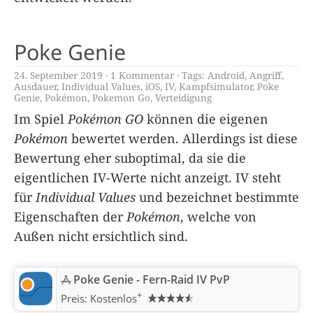
Poke Genie
24. September 2019
1 Kommentar
Tags:
Android
,
Angriff
,
Ausdauer
,
Individual Values
,
iOS
,
IV
,
Kampfsimulator
,
Poke
Genie
,
Pokémon
,
Pokemon Go
,
Verteidigung
Im Spiel
Pokémon GO
können die eigenen
Pokémon
bewertet werden. Allerdings ist diese
Bewertung eher suboptimal, da sie die
eigentlichen IV-Werte nicht anzeigt. IV steht
für
Individual Values
und bezeichnet bestimmte
Eigenschaften der
Pokémon
, welche von
Außen nicht ersichtlich sind.
Poke Genie - Fern-Raid IV PvP
+
Preis:
Kostenlos