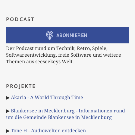
PODCAST
Der Podcast rund um Technik, Retro, Spiele,
Softwareentwicklung, freie Software und weitere
Themen aus seeseekeys Welt.
PROJEKTE
▶
Akaria - A World Through Time
▶
Blankensee in Mecklenburg - Informationen rund
um die Gemeinde Blankensee in Mecklenburg
▶
Tone H - Audiowelten entdecken