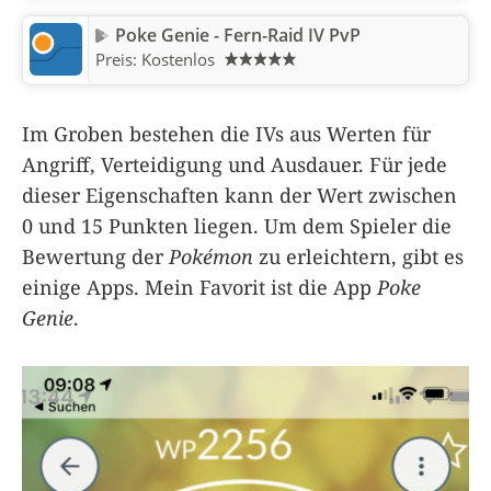
Poke Genie - Fern-Raid IV PvP
Preis:
Kostenlos
Im Groben bestehen die IVs aus Werten für
Angriff, Verteidigung und Ausdauer. Für jede
dieser Eigenschaften kann der Wert zwischen
0 und 15 Punkten liegen. Um dem Spieler die
Bewertung der
Pokémon
zu erleichtern, gibt es
einige Apps. Mein Favorit ist die App
Poke
Genie
.