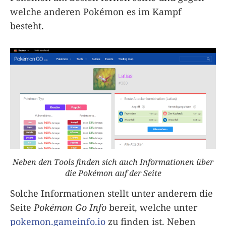
welche anderen Pokémon es im Kampf
besteht.
Neben den Tools finden sich auch Informationen über
die Pokémon auf der Seite
Solche Informationen stellt unter anderem die
Seite
Pokémon Go Info
bereit, welche unter
pokemon.gameinfo.io
zu finden ist. Neben