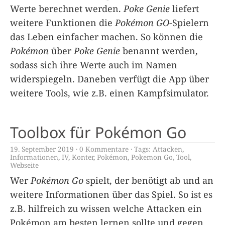
Werte berechnet werden.
Poke Genie
liefert
weitere Funktionen die
Pokémon GO
-Spielern
das Leben einfacher machen. So können die
Pokémon
über
Poke Genie
benannt werden,
sodass sich ihre Werte auch im Namen
widerspiegeln. Daneben verfügt die App über
weitere Tools, wie z.B. einen Kampfsimulator.
Toolbox für Pokémon Go
19. September 2019
0 Kommentare
Tags:
Attacken
,
Informationen
,
IV
,
Konter
,
Pokémon
,
Pokemon Go
,
Tool
,
Webseite
Wer
Pokémon Go
spielt, der benötigt ab und an
weitere Informationen über das Spiel. So ist es
z.B. hilfreich zu wissen welche Attacken ein
Pokémon am besten lernen sollte und gegen