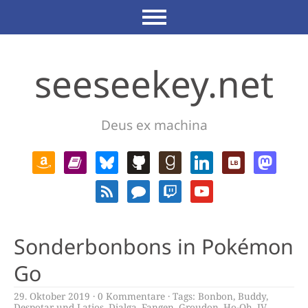
seeseekey.net
Deus ex machina
Sonderbonbons in Pokémon
Go
29. Oktober 2019
0 Kommentare
Tags:
Bonbon
,
Buddy
,
Despotar und Latios
,
Dialga
,
Fangen
,
Groudon
,
Ho-Oh
,
IV
,