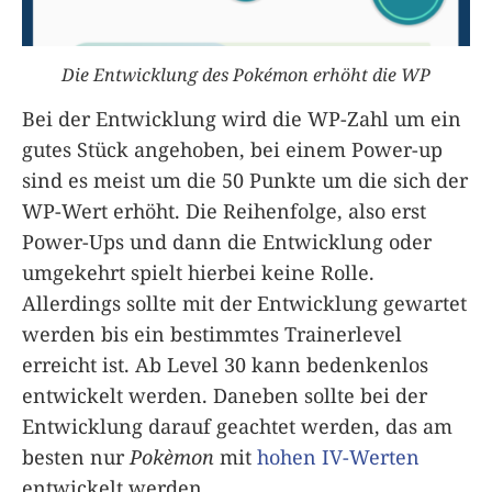
Die Entwicklung des Pokémon erhöht die WP
Bei der Entwicklung wird die WP-Zahl um ein
gutes Stück angehoben, bei einem Power-up
sind es meist um die 50 Punkte um die sich der
WP-Wert erhöht. Die Reihenfolge, also erst
Power-Ups und dann die Entwicklung oder
umgekehrt spielt hierbei keine Rolle.
Allerdings sollte mit der Entwicklung gewartet
werden bis ein bestimmtes Trainerlevel
erreicht ist. Ab Level 30 kann bedenkenlos
entwickelt werden. Daneben sollte bei der
Entwicklung darauf geachtet werden, das am
besten nur
Pokèmon
mit
hohen IV-Werten
entwickelt werden.