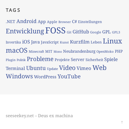
TAGS
Android
App
C#
.NET
Apple
Einstellungen
Browser
FOSS
Entwicklung
GitHub
GPL
Git
Google
GPL3
Linux
iOS
Kurzfilm
Java
JavaScript
Leben
Invertika
Kunst
macOS
Neubrandenburg
PHP
MIT
Minecraft
OpenMoko
Mono
Probleme
Spiele
Server
Projekte
Sicherheit
Plugin
Politik
Web
Video
Ubuntu
Vimeo
Terminal
Update
Windows
YouTube
WordPress
seeseekey.net – Deus ex machina
↑