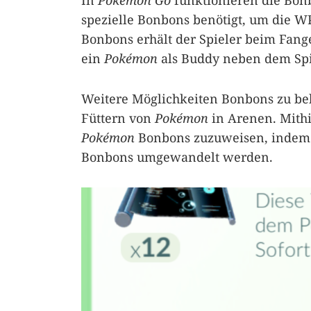
In
Pokèmon Go
funktionieren die Bon
spezielle Bonbons benötigt, um die W
Bonbons erhält der Spieler beim Fan
ein
Pokémon
als Buddy neben dem Spie
Weitere Möglichkeiten Bonbons zu b
Füttern von
Pokémon
in Arenen. Mithi
Pokémon
Bonbons zuzuweisen, indem 
Bonbons umgewandelt werden.