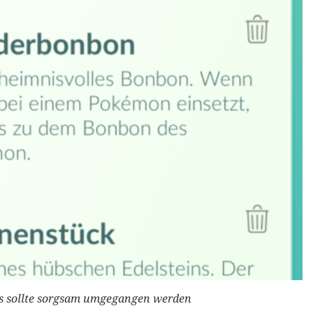
s sollte sorgsam umgegangen werden