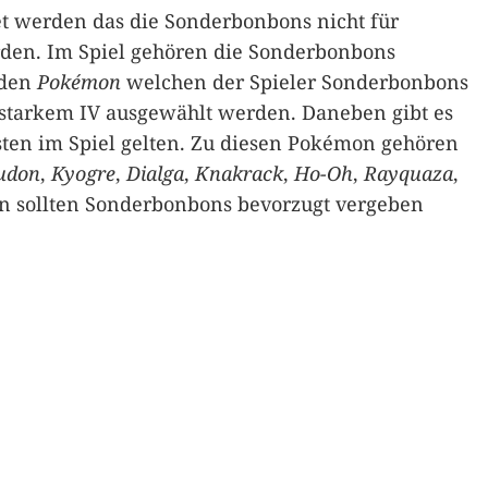
tet werden das die Sonderbonbons nicht für
en. Im Spiel gehören die Sonderbonbons
 den
Pokémon
welchen der Spieler Sonderbonbons
starkem IV ausgewählt werden. Daneben gibt es
esten im Spiel gelten. Zu diesen Pokémon gehören
udon
,
Kyogre
,
Dialga
,
Knakrack
,
Ho-Oh
,
Rayquaza
,
n sollten Sonderbonbons bevorzugt vergeben