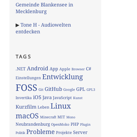
Gemeinde Blankensee in
Mecklenburg
▶
Tone H - Audiowelten
entdecken
TAGS
Android
App
C#
.NET
Apple
Browser
Entwicklung
Einstellungen
FOSS
GitHub
GPL
Git
Google
GPL3
iOS
Java
JavaScript
Invertika
Kunst
Linux
Kurzfilm
Leben
macOS
MIT
Minecraft
Mono
Neubrandenburg
PHP
OpenMoko
Plugin
Probleme
Server
Projekte
Politik