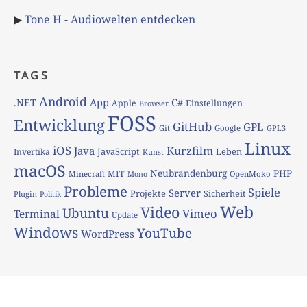
▶
Tone H - Audiowelten entdecken
TAGS
Android
App
C#
.NET
Apple
Einstellungen
Browser
FOSS
Entwicklung
GitHub
GPL
Git
Google
GPL3
Linux
iOS
Kurzfilm
Java
JavaScript
Leben
Invertika
Kunst
macOS
Neubrandenburg
PHP
MIT
Minecraft
OpenMoko
Mono
Probleme
Spiele
Server
Projekte
Sicherheit
Plugin
Politik
Web
Video
Ubuntu
Vimeo
Terminal
Update
Windows
YouTube
WordPress