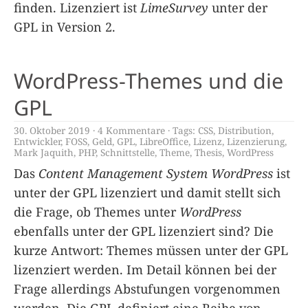
finden. Lizenziert ist
LimeSurvey
unter der
GPL in Version 2.
WordPress-Themes und die
GPL
30. Oktober 2019
4 Kommentare
Tags:
CSS
,
Distribution
,
Entwickler
,
FOSS
,
Geld
,
GPL
,
LibreOffice
,
Lizenz
,
Lizenzierung
,
Mark Jaquith
,
PHP
,
Schnittstelle
,
Theme
,
Thesis
,
WordPress
Das
Content Management System
WordPress
ist
unter der GPL lizenziert und damit stellt sich
die Frage, ob Themes unter
WordPress
ebenfalls unter der GPL lizenziert sind? Die
kurze Antwort: Themes müssen unter der GPL
lizenziert werden. Im Detail können bei der
Frage allerdings Abstufungen vorgenommen
werden. Die GPL definiert eine Reihe von