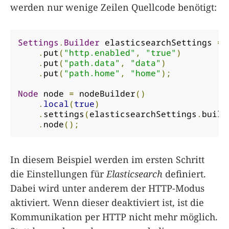
werden nur wenige Zeilen Quellcode benötigt:
Settings
.
Builder
 elasticsearchSettings 
=
.
put
(
"http.enabled"
,
"true"
)
.
put
(
"path.data"
,
"data"
)
.
put
(
"path.home"
,
"home"
);
Node
 node 
=
 nodeBuilder
()
.
local
(
true
)
.
settings
(
elasticsearchSettings
.
build
.
node
();
In diesem Beispiel werden im ersten Schritt
die Einstellungen für
Elasticsearch
definiert.
Dabei wird unter anderem der HTTP-Modus
aktiviert. Wenn dieser deaktiviert ist, ist die
Kommunikation per HTTP nicht mehr möglich.