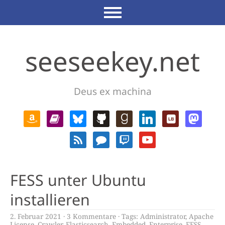
seeseekey.net
Deus ex machina
FESS unter Ubuntu
installieren
2. Februar 2021
3 Kommentare
Tags:
Administrator
,
Apache
License
,
Crawler
,
Elasticsearch
,
Embedded
,
Enterprise
,
FESS
,