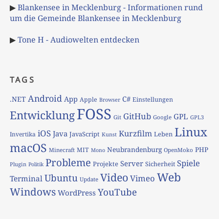
▶
Blankensee in Mecklenburg - Informationen rund
um die Gemeinde Blankensee in Mecklenburg
▶
Tone H - Audiowelten entdecken
TAGS
Android
App
C#
.NET
Apple
Einstellungen
Browser
FOSS
Entwicklung
GitHub
GPL
Git
Google
GPL3
Linux
iOS
Kurzfilm
Java
JavaScript
Leben
Invertika
Kunst
macOS
Neubrandenburg
PHP
MIT
Minecraft
OpenMoko
Mono
Probleme
Spiele
Server
Projekte
Sicherheit
Plugin
Politik
Web
Video
Ubuntu
Vimeo
Terminal
Update
Windows
YouTube
WordPress