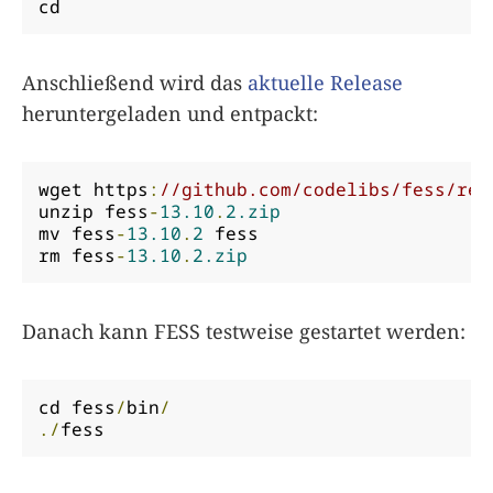
cd
Anschließend wird das
aktuelle Release
heruntergeladen und entpackt:
wget https
:
//github.com/codelibs/fess/rel
unzip fess
-
13.10
.
2.zip
mv fess
-
13.10
.
2
 fess

rm fess
-
13.10
.
2.zip
Danach kann FESS testweise gestartet werden:
cd fess
/
bin
/
./
fess