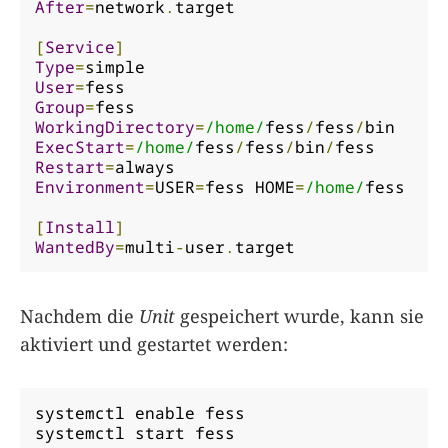
After
=
network
.
target

[
Service
]
Type
=
User
=
Group
=
WorkingDirectory
=
/home/
fess
/
fess
/
ExecStart
=
/home/
fess
/
fess
/
bin
/
Restart
=
Environment
=
USER
=
fess HOME
=
/home/
fess

[
Install
]
WantedBy
=
multi
-
user
.
target
Nachdem die
Unit
gespeichert wurde, kann sie
aktiviert und gestartet werden:
systemctl enable fess

systemctl start fess