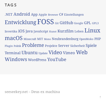
TAGS
Android
App
C#
.NET
Apple
Einstellungen
Browser
FOSS
Entwicklung
GitHub
GPL
Git
Google
GPL3
Linux
iOS
Kurzfilm
Java
JavaScript
Leben
Invertika
Kunst
macOS
Neubrandenburg
PHP
MIT
Minecraft
OpenMoko
Mono
Probleme
Spiele
Server
Projekte
Sicherheit
Plugin
Politik
Web
Video
Ubuntu
Vimeo
Terminal
Update
Windows
YouTube
WordPress
seeseekey.net – Deus ex machina
↑