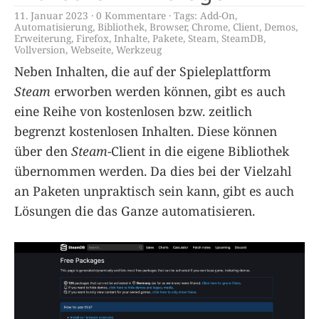
11. Januar 2023
0 Kommentare
Tags:
Add-On
,
Automatisierung
,
Bibliothek
,
Browser
,
Chrome
,
Client
,
Demos
,
Erweiterung
,
Firefox
,
Inhalte
,
Pakete
,
Steam
,
SteamDB
,
Vollversion
,
Webseite
,
Werkzeug
Neben Inhalten, die auf der Spieleplattform
Steam
erworben werden können, gibt es auch
eine Reihe von kostenlosen bzw. zeitlich
begrenzt kostenlosen Inhalten. Diese können
über den
Steam
-Client in die eigene Bibliothek
übernommen werden. Da dies bei der Vielzahl
an Paketen unpraktisch sein kann, gibt es auch
Lösungen die das Ganze automatisieren.