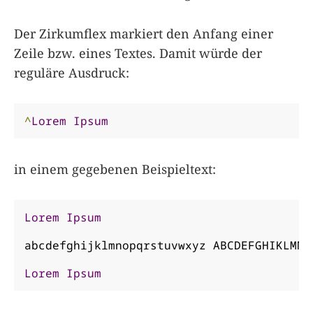
Der Zirkumflex markiert den Anfang einer
Zeile bzw. eines Textes. Damit würde der
reguläre Ausdruck:
^
Lorem
Ipsum
in einem gegebenen Beispieltext:
Lorem
Ipsum
abcdefghijklmnopqrstuvwxyz ABCDEFGHIKLMNOP
Lorem
Ipsum