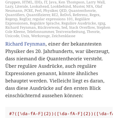
Gruppen
,
HTML
,
IDEs
,
IT
,
Java
,
Ken Thompson
,
Larry Wall
,
Lazy
,
Literale
,
Lookahead
,
Lookbehind
,
Muster
,
NFA
,
Olaf
Neumann
,
PCRE
,
Perl
,
Physiker
,
QED
,
Quantentheorie
,
Quantifiers
,
Quantifizierer
,
RE2
,
ReDoS
,
Referenz
,
Regex
,
Regexp
,
RegExr
,
regular expressions 101
,
Regüläre
Expressionen
,
Reguläre Sprache
,
Reguläre Ausdrücke
,
rgxg
,
Richard Feynman
,
Rückverweis
,
Sed
,
Stack Overflow
,
Stephen
Cole Kleene
,
Telefonnummer
,
Textverarbeitung
,
Theorie
,
Unicode
,
Unix
,
Werkzeuge
,
Zeichenklasse
Richard Feynman
, einer der bekanntesten
Physiker des 20. Jahrhunderts, war überzeugt,
dass niemand die Quantentheorie versteht.
Über reguläre Ausdrücke, auch reguläre
Expressionen genannt, könnte ähnliches
behauptet werden. Vielleicht liegt es daran,
dass diese Ausdrücke auf den ersten Blick
einschüchternd aussehen können:
#?([\da-fA-F]{2})([\da-fA-F]{2})([\da-fA-