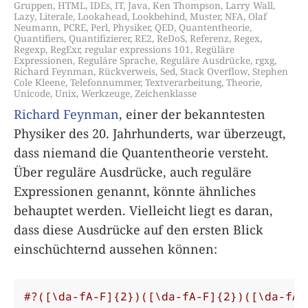
Gruppen
,
HTML
,
IDEs
,
IT
,
Java
,
Ken Thompson
,
Larry Wall
,
Lazy
,
Literale
,
Lookahead
,
Lookbehind
,
Muster
,
NFA
,
Olaf
Neumann
,
PCRE
,
Perl
,
Physiker
,
QED
,
Quantentheorie
,
Quantifiers
,
Quantifizierer
,
RE2
,
ReDoS
,
Referenz
,
Regex
,
Regexp
,
RegExr
,
regular expressions 101
,
Regüläre
Expressionen
,
Reguläre Sprache
,
Reguläre Ausdrücke
,
rgxg
,
Richard Feynman
,
Rückverweis
,
Sed
,
Stack Overflow
,
Stephen
Cole Kleene
,
Telefonnummer
,
Textverarbeitung
,
Theorie
,
Unicode
,
Unix
,
Werkzeuge
,
Zeichenklasse
Richard Feynman
, einer der bekanntesten
Physiker des 20. Jahrhunderts, war überzeugt,
dass niemand die Quantentheorie versteht.
Über reguläre Ausdrücke, auch reguläre
Expressionen genannt, könnte ähnliches
behauptet werden. Vielleicht liegt es daran,
dass diese Ausdrücke auf den ersten Blick
einschüchternd aussehen können:
#?([\da-fA-F]{2})([\da-fA-F]{2})([\da-fA-