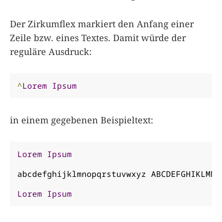
Der Zirkumflex markiert den Anfang einer
Zeile bzw. eines Textes. Damit würde der
reguläre Ausdruck:
^
Lorem
Ipsum
in einem gegebenen Beispieltext:
Lorem
Ipsum
abcdefghijklmnopqrstuvwxyz ABCDEFGHIKLMNOP
Lorem
Ipsum