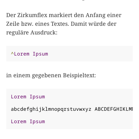
Der Zirkumflex markiert den Anfang einer
Zeile bzw. eines Textes. Damit würde der
reguläre Ausdruck:
^
Lorem
Ipsum
in einem gegebenen Beispieltext:
Lorem
Ipsum
abcdefghijklmnopqrstuvwxyz ABCDEFGHIKLMNOP
Lorem
Ipsum