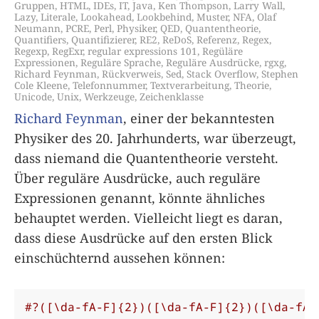
Gruppen
,
HTML
,
IDEs
,
IT
,
Java
,
Ken Thompson
,
Larry Wall
,
Lazy
,
Literale
,
Lookahead
,
Lookbehind
,
Muster
,
NFA
,
Olaf
Neumann
,
PCRE
,
Perl
,
Physiker
,
QED
,
Quantentheorie
,
Quantifiers
,
Quantifizierer
,
RE2
,
ReDoS
,
Referenz
,
Regex
,
Regexp
,
RegExr
,
regular expressions 101
,
Regüläre
Expressionen
,
Reguläre Sprache
,
Reguläre Ausdrücke
,
rgxg
,
Richard Feynman
,
Rückverweis
,
Sed
,
Stack Overflow
,
Stephen
Cole Kleene
,
Telefonnummer
,
Textverarbeitung
,
Theorie
,
Unicode
,
Unix
,
Werkzeuge
,
Zeichenklasse
Richard Feynman
, einer der bekanntesten
Physiker des 20. Jahrhunderts, war überzeugt,
dass niemand die Quantentheorie versteht.
Über reguläre Ausdrücke, auch reguläre
Expressionen genannt, könnte ähnliches
behauptet werden. Vielleicht liegt es daran,
dass diese Ausdrücke auf den ersten Blick
einschüchternd aussehen können:
#?([\da-fA-F]{2})([\da-fA-F]{2})([\da-fA-