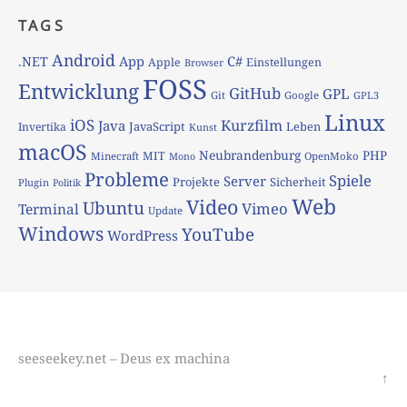
TAGS
Android
App
C#
.NET
Apple
Einstellungen
Browser
FOSS
Entwicklung
GitHub
GPL
Git
Google
GPL3
Linux
iOS
Kurzfilm
Java
JavaScript
Leben
Invertika
Kunst
macOS
Neubrandenburg
PHP
MIT
Minecraft
OpenMoko
Mono
Probleme
Spiele
Server
Projekte
Sicherheit
Plugin
Politik
Web
Video
Ubuntu
Vimeo
Terminal
Update
Windows
YouTube
WordPress
seeseekey.net – Deus ex machina
↑