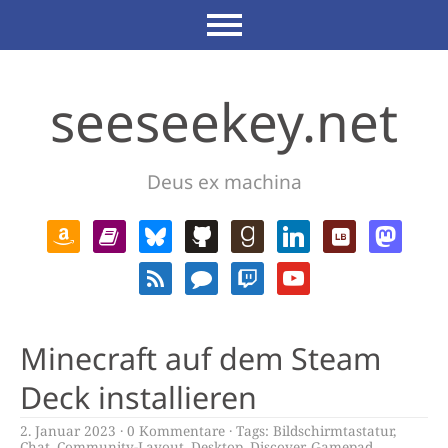
seeseekey.net
Deus ex machina
Minecraft auf dem Steam
Deck installieren
2. Januar 2023
0 Kommentare
Tags:
Bildschirmtastatur
,
Chat
,
Community-Layout
,
Desktop
,
Discover
,
Gamepad
,