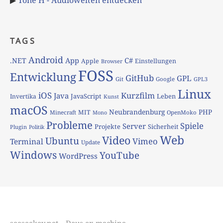
TAGS
Android
App
C#
.NET
Apple
Einstellungen
Browser
FOSS
Entwicklung
GitHub
GPL
Git
Google
GPL3
Linux
iOS
Kurzfilm
Java
JavaScript
Leben
Invertika
Kunst
macOS
Neubrandenburg
PHP
MIT
Minecraft
OpenMoko
Mono
Probleme
Spiele
Server
Projekte
Sicherheit
Plugin
Politik
Web
Video
Ubuntu
Vimeo
Terminal
Update
Windows
YouTube
WordPress
seeseekey.net – Deus ex machina