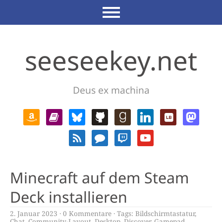
seeseekey.net
Deus ex machina
Minecraft auf dem Steam
Deck installieren
2. Januar 2023
0 Kommentare
Tags:
Bildschirmtastatur
,
Chat
,
Community-Layout
,
Desktop
,
Discover
,
Gamepad
,