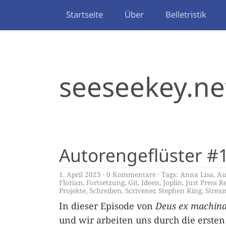
Startseite
Über
Belletristik
seeseekey.ne
Autorengeflüster #
1. April 2023
0 Kommentare
Tags:
Anna Lisa
,
Au
Florian
,
Fortsetzung
,
Git
,
Ideen
,
Joplin
,
Just Press R
Projekte
,
Schreiben
,
Scrivener
,
Stephen King
,
Strea
In dieser Episode von
Deus ex machin
und wir arbeiten uns durch die ersten