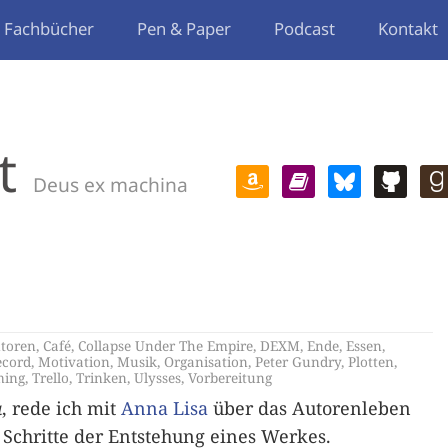
Fachbücher
Pen & Paper
Podcast
Kontakt
t
Deus ex machina
1
toren
,
Café
,
Collapse Under The Empire
,
DEXM
,
Ende
,
Essen
,
ecord
,
Motivation
,
Musik
,
Organisation
,
Peter Gundry
,
Plotten
,
ming
,
Trello
,
Trinken
,
Ulysses
,
Vorbereitung
a
, rede ich mit
Anna Lisa
über das Autorenleben
 Schritte der Entstehung eines Werkes.