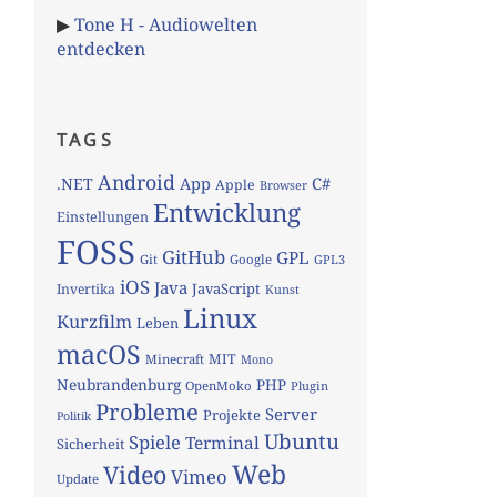
▶
Tone H - Audiowelten
entdecken
TAGS
Android
App
C#
.NET
Apple
Browser
Entwicklung
Einstellungen
FOSS
GitHub
GPL
Git
Google
GPL3
iOS
Java
JavaScript
Invertika
Kunst
Linux
Kurzfilm
Leben
macOS
MIT
Minecraft
Mono
Neubrandenburg
PHP
OpenMoko
Plugin
Probleme
Server
Projekte
Politik
Ubuntu
Spiele
Terminal
Sicherheit
Web
Video
Vimeo
Update