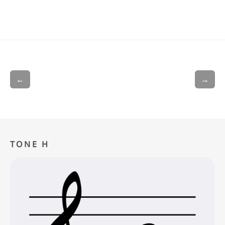
←
→
TONE H