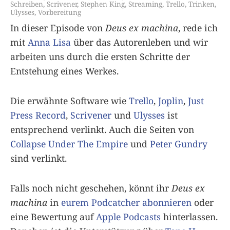
Schreiben
,
Scrivener
,
Stephen King
,
Streaming
,
Trello
,
Trinken
,
Ulysses
,
Vorbereitung
In dieser Episode von
Deus ex machina
, rede ich
mit
Anna Lisa
über das Autorenleben und wir
arbeiten uns durch die ersten Schritte der
Entstehung eines Werkes.
Die erwähnte Software wie
Trello
,
Joplin
,
Just
Press Record
,
Scrivener
und
Ulysses
ist
entsprechend verlinkt. Auch die Seiten von
Collapse Under The Empire
und
Peter Gundry
sind verlinkt.
Falls noch nicht geschehen, könnt ihr
Deus ex
machina
in
eurem Podcatcher abonnieren
oder
eine Bewertung auf
Apple Podcasts
hinterlassen.