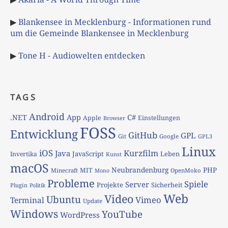
▶
Blankensee in Mecklenburg - Informationen rund
um die Gemeinde Blankensee in Mecklenburg
▶
Tone H - Audiowelten entdecken
TAGS
Android
App
C#
.NET
Apple
Einstellungen
Browser
FOSS
Entwicklung
GitHub
GPL
Git
Google
GPL3
Linux
iOS
Kurzfilm
Java
JavaScript
Leben
Invertika
Kunst
macOS
Neubrandenburg
PHP
MIT
Minecraft
OpenMoko
Mono
Probleme
Spiele
Server
Projekte
Sicherheit
Plugin
Politik
Web
Video
Ubuntu
Vimeo
Terminal
Update
Windows
YouTube
WordPress