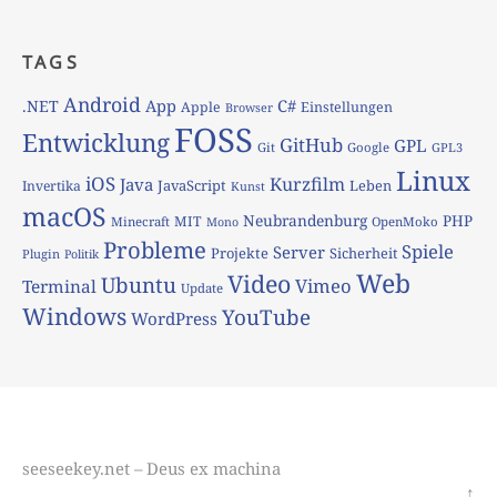
TAGS
Android
App
C#
.NET
Apple
Einstellungen
Browser
FOSS
Entwicklung
GitHub
GPL
Git
Google
GPL3
Linux
iOS
Kurzfilm
Java
JavaScript
Leben
Invertika
Kunst
macOS
Neubrandenburg
PHP
MIT
Minecraft
OpenMoko
Mono
Probleme
Spiele
Server
Projekte
Sicherheit
Plugin
Politik
Web
Video
Ubuntu
Vimeo
Terminal
Update
Windows
YouTube
WordPress
seeseekey.net – Deus ex machina
↑