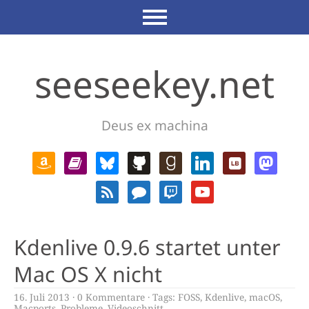
seeseekey.net
Deus ex machina
Kdenlive 0.9.6 startet unter
Mac OS X nicht
16. Juli 2013
0 Kommentare
Tags:
FOSS
,
Kdenlive
,
macOS
,
Macports
,
Probleme
,
Videoschnitt