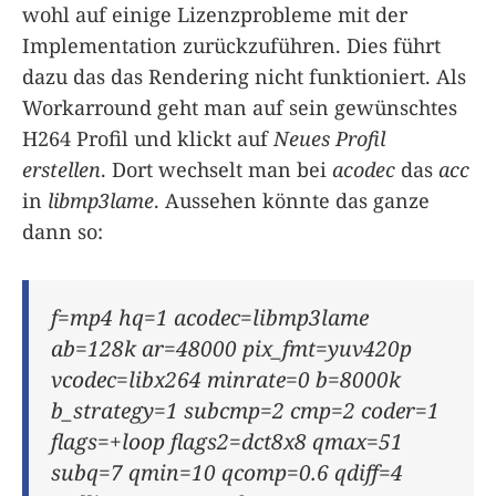
wohl auf einige Lizenzprobleme mit der
Implementation zurückzuführen. Dies führt
dazu das das Rendering nicht funktioniert. Als
Workarround geht man auf sein gewünschtes
H264 Profil und klickt auf
Neues Profil
erstellen
. Dort wechselt man bei
acodec
das
acc
in
libmp3lame
. Aussehen könnte das ganze
dann so:
f=mp4 hq=1 acodec=libmp3lame
ab=128k ar=48000 pix_fmt=yuv420p
vcodec=libx264 minrate=0 b=8000k
b_strategy=1 subcmp=2 cmp=2 coder=1
flags=+loop flags2=dct8x8 qmax=51
subq=7 qmin=10 qcomp=0.6 qdiff=4