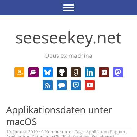
seeseekey.net
Deus ex machina
Applikationsdaten unter
macOS
19. Januar 2019
0 Kommentare
Tags:
Application Support
,
Applikation
,
Daten
,
macOS
,
Pfad
,
Sandbox
,
Speicherort
,