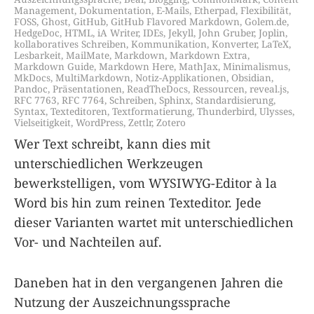
Management
,
Dokumentation
,
E-Mails
,
Etherpad
,
Flexibilität
,
FOSS
,
Ghost
,
GitHub
,
GitHub Flavored Markdown
,
Golem.de
,
HedgeDoc
,
HTML
,
iA Writer
,
IDEs
,
Jekyll
,
John Gruber
,
Joplin
,
kollaboratives Schreiben
,
Kommunikation
,
Konverter
,
LaTeX
,
Lesbarkeit
,
MailMate
,
Markdown
,
Markdown Extra
,
Markdown Guide
,
Markdown Here
,
MathJax
,
Minimalismus
,
MkDocs
,
MultiMarkdown
,
Notiz-Applikationen
,
Obsidian
,
Pandoc
,
Präsentationen
,
ReadTheDocs
,
Ressourcen
,
reveal.js
,
RFC 7763
,
RFC 7764
,
Schreiben
,
Sphinx
,
Standardisierung
,
Syntax
,
Texteditoren
,
Textformatierung
,
Thunderbird
,
Ulysses
,
Vielseitigkeit
,
WordPress
,
Zettlr
,
Zotero
Wer Text schreibt, kann dies mit
unterschiedlichen Werkzeugen
bewerkstelligen, vom WYSIWYG-Editor à la
Word bis hin zum reinen Texteditor. Jede
dieser Varianten wartet mit unterschiedlichen
Vor- und Nachteilen auf.
Daneben hat in den vergangenen Jahren die
Nutzung der Auszeichnungssprache