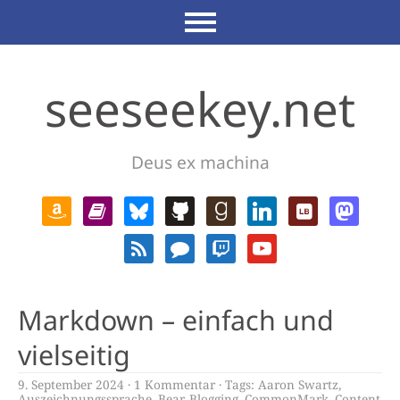
seeseekey.net
Deus ex machina
Markdown – einfach und
vielseitig
9. September 2024
1 Kommentar
Tags:
Aaron Swartz
,
Auszeichnungssprache
,
Bear
,
Blogging
,
CommonMark
,
Content