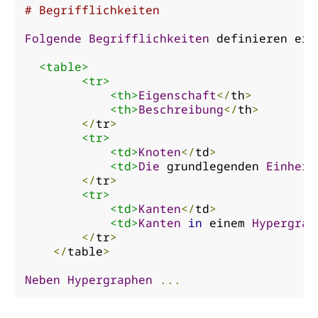
# Begrifflichkeiten
Folgende
Begrifflichkeiten
 definieren ein
<table>
<tr>
<th>
Eigenschaft
</
th
>
<th>
Beschreibung
</
th
>
</
tr
>
<tr>
<td>
Knoten
</
td
>
<td>
Die
 grundlegenden 
Einheit
</
tr
>
<tr>
<td>
Kanten
</
td
>
<td>
Kanten
in
 einem 
Hypergrap
</
tr
>
</
table
>
Neben
Hypergraphen
...