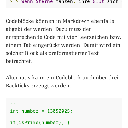
>
>
Wenn
Sterne
 tanzen
,
 ihre 
Glut
 sich er
Codeblöcke können in Markdown ebenfalls
abgebildet werden. Dazu muss der
entsprechende Code mit vier Leerzeichen bzw.
einem Tab eingerückt werden. Damit wird ein
solcher Block als preformatierter Text
betrachtet.
Alternativ kann ein Codeblock auch über drei
Backticks erzeugt werden:
```

int number = 13052025;

if(isPrime(number)) {

    ...
