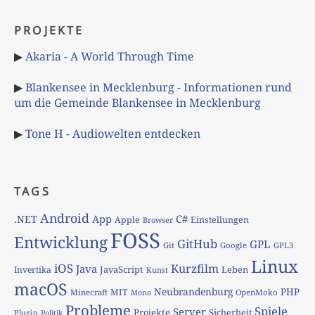
PROJEKTE
▶
Akaria - A World Through Time
▶
Blankensee in Mecklenburg - Informationen rund
um die Gemeinde Blankensee in Mecklenburg
▶
Tone H - Audiowelten entdecken
TAGS
Android
App
C#
.NET
Apple
Einstellungen
Browser
FOSS
Entwicklung
GitHub
GPL
Git
Google
GPL3
Linux
iOS
Kurzfilm
Java
JavaScript
Leben
Invertika
Kunst
macOS
Neubrandenburg
PHP
MIT
Minecraft
OpenMoko
Mono
Probleme
Spiele
Server
Projekte
Sicherheit
Plugin
Politik