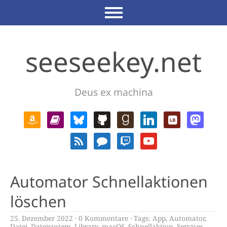
seeseekey.net
Deus ex machina
Automator Schnellaktionen
löschen
25. Dezember 2022
0 Kommentare
Tags:
App
,
Automator
,
Datei
,
Dateisystem
,
Library
,
macOS
,
Schnellaktion
,
Services
,