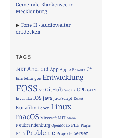
Gemeinde Blankensee in
Mecklenburg
▶
Tone H - Audiowelten
entdecken
TAGS
Android
App
C#
.NET
Apple
Browser
Entwicklung
Einstellungen
FOSS
GitHub
GPL
Git
Google
GPL3
iOS
Java
JavaScript
Invertika
Kunst
Linux
Kurzfilm
Leben
macOS
MIT
Minecraft
Mono
Neubrandenburg
PHP
OpenMoko
Plugin
Probleme
Server
Projekte
Politik