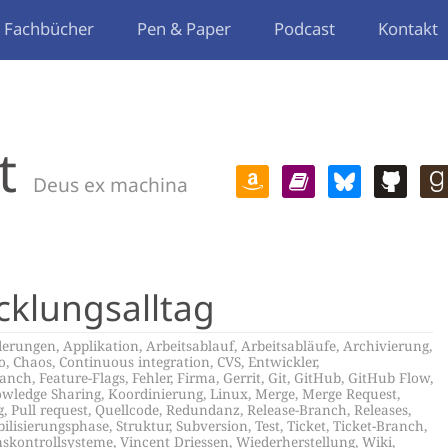
Fachbücher
Pen & Paper
Podcast
Kontakt
t
Deus ex machina
cklungsalltag
derungen
,
Applikation
,
Arbeitsablauf
,
Arbeitsabläufe
,
Archivierung
,
o
,
Chaos
,
Continuous integration
,
CVS
,
Entwickler
,
ranch
,
Feature-Flags
,
Fehler
,
Firma
,
Gerrit
,
Git
,
GitHub
,
GitHub Flow
,
wledge Sharing
,
Koordinierung
,
Linux
,
Merge
,
Merge Request
,
g
,
Pull request
,
Quellcode
,
Redundanz
,
Release-Branch
,
Releases
,
bilisierungsphase
,
Struktur
,
Subversion
,
Test
,
Ticket
,
Ticket-Branch
,
nskontrollsysteme
,
Vincent Driessen
,
Wiederherstellung
,
Wiki
,