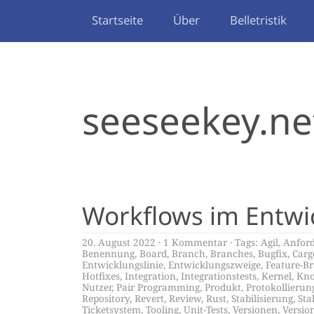
Startseite
Über
Belletristik
seeseekey.ne
Workflows im Entwi
20. August 2022
1 Kommentar
Tags:
Agil
,
Anfor
Benennung
,
Board
,
Branch
,
Branches
,
Bugfix
,
Carg
Entwicklungslinie
,
Entwicklungszweige
,
Feature-B
Hotfixes
,
Integration
,
Integrationstests
,
Kernel
,
Kno
Nutzer
,
Pair Programming
,
Produkt
,
Protokollierun
Repository
,
Revert
,
Review
,
Rust
,
Stabilisierung
,
Sta
Ticketsystem
,
Tooling
,
Unit-Tests
,
Versionen
,
Versio