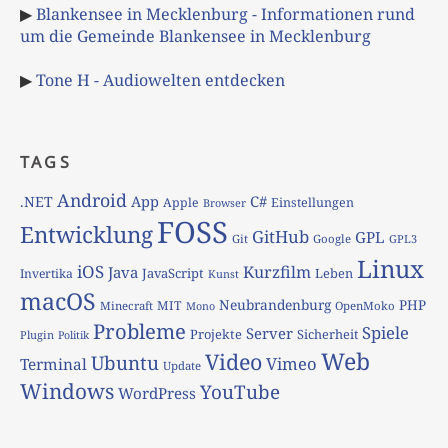
▶
Blankensee in Mecklenburg - Informationen rund
um die Gemeinde Blankensee in Mecklenburg
▶
Tone H - Audiowelten entdecken
TAGS
Android
App
C#
.NET
Apple
Einstellungen
Browser
FOSS
Entwicklung
GitHub
GPL
Git
Google
GPL3
Linux
iOS
Kurzfilm
Java
JavaScript
Leben
Invertika
Kunst
macOS
Neubrandenburg
PHP
MIT
Minecraft
OpenMoko
Mono
Probleme
Spiele
Server
Projekte
Sicherheit
Plugin
Politik
Web
Video
Ubuntu
Vimeo
Terminal
Update
Windows
YouTube
WordPress