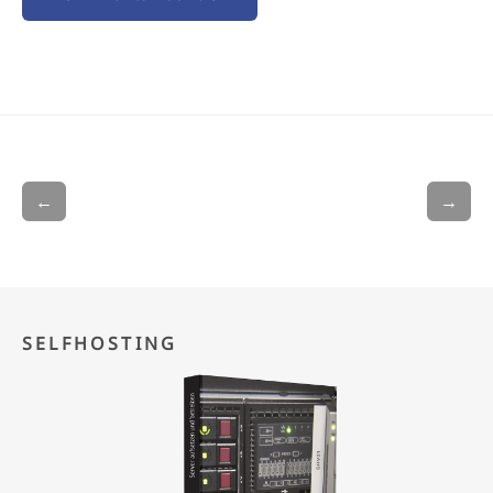
←
→
SELFHOSTING