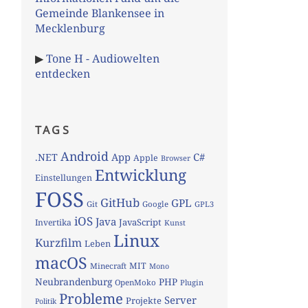
Gemeinde Blankensee in
Mecklenburg
▶
Tone H - Audiowelten
entdecken
TAGS
Android
App
C#
.NET
Apple
Browser
Entwicklung
Einstellungen
FOSS
GitHub
GPL
Git
Google
GPL3
iOS
Java
JavaScript
Invertika
Kunst
Linux
Kurzfilm
Leben
macOS
MIT
Minecraft
Mono
Neubrandenburg
PHP
OpenMoko
Plugin
Probleme
Server
Projekte
Politik