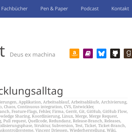
Fachbücher
Pen & Paper
Podcast
Kontakt
t
Deus ex machina
cklungsalltag
derungen
,
Applikation
,
Arbeitsablauf
,
Arbeitsabläufe
,
Archivierung
,
o
,
Chaos
,
Continuous integration
,
CVS
,
Entwickler
,
ranch
,
Feature-Flags
,
Fehler
,
Firma
,
Gerrit
,
Git
,
GitHub
,
GitHub Flow
,
wledge Sharing
,
Koordinierung
,
Linux
,
Merge
,
Merge Request
,
g
,
Pull request
,
Quellcode
,
Redundanz
,
Release-Branch
,
Releases
,
bilisierungsphase
,
Struktur
,
Subversion
,
Test
,
Ticket
,
Ticket-Branch
,
nskontrollsysteme
,
Vincent Driessen
,
Wiederherstellung
,
Wiki
,