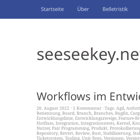
Startseite
Über
Belletristik
seeseekey.ne
Workflows im Entwi
20. August 2022
1 Kommentar
Tags:
Agil
,
Anfor
Benennung
,
Board
,
Branch
,
Branches
,
Bugfix
,
Carg
Entwicklungslinie
,
Entwicklungszweige
,
Feature-B
Hotfixes
,
Integration
,
Integrationstests
,
Kernel
,
Kno
Nutzer
,
Pair Programming
,
Produkt
,
Protokollierun
Repository
,
Revert
,
Review
,
Rust
,
Stabilisierung
,
Sta
Ticketsystem
,
Tooling
,
Unit-Tests
,
Versionen
,
Versio