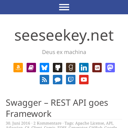
seeseekey.net
Deus ex machina
Swagger – REST API goes
Framework
30. Juni 2016
2 Kommentare
Tags:
Apache License
,
API
,
Atlassian
,
C#
,
Client
,
Comic
,
FOSS
,
Generator
,
GitHub
,
Google
,