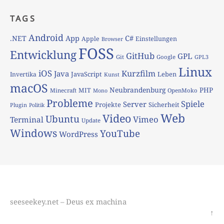
TAGS
Android
App
C#
.NET
Apple
Einstellungen
Browser
FOSS
Entwicklung
GitHub
GPL
Git
Google
GPL3
Linux
iOS
Kurzfilm
Java
JavaScript
Leben
Invertika
Kunst
macOS
Neubrandenburg
PHP
MIT
Minecraft
OpenMoko
Mono
Probleme
Spiele
Server
Projekte
Sicherheit
Plugin
Politik
Web
Video
Ubuntu
Vimeo
Terminal
Update
Windows
YouTube
WordPress
seeseekey.net – Deus ex machina
↑