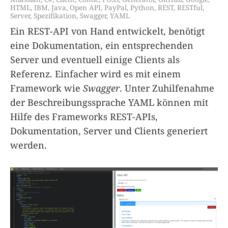
HTML
,
IBM
,
Java
,
Open API
,
PayPal
,
Python
,
REST
,
RESTful
,
Server
,
Spezifikation
,
Swagger
,
YAML
Ein REST-API von Hand entwickelt, benötigt
eine Dokumentation, ein entsprechenden
Server und eventuell einige Clients als
Referenz. Einfacher wird es mit einem
Framework wie
Swagger
. Unter Zuhilfenahme
der Beschreibungssprache YAML können mit
Hilfe des Frameworks REST-APIs,
Dokumentation, Server und Clients generiert
werden.