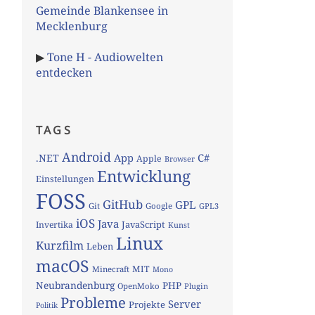
Gemeinde Blankensee in
Mecklenburg
▶
Tone H - Audiowelten
entdecken
TAGS
Android
App
C#
.NET
Apple
Browser
Entwicklung
Einstellungen
FOSS
GitHub
GPL
Git
Google
GPL3
iOS
Java
JavaScript
Invertika
Kunst
Linux
Kurzfilm
Leben
macOS
MIT
Minecraft
Mono
Neubrandenburg
PHP
OpenMoko
Plugin
Probleme
Server
Projekte
Politik