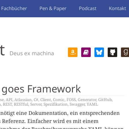
Fachbücher
Pen & Paper
Podcast
Kontakt
t
Deus ex machina
I goes Framework
se
,
API
,
Atlassian
,
C#
,
Client
,
Comic
,
FOSS
,
Generator
,
GitHub
,
n
,
REST
,
RESTful
,
Server
,
Spezifikation
,
Swagger
,
YAML
enötigt eine Dokumentation, ein entsprechenden
ls Referenz. Einfacher wird es mit einem