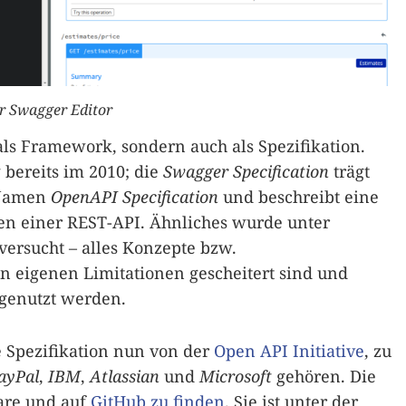
r Swagger Editor
als Framework, sondern auch als Spezifikation.
bereits im 2010; die
Swagger Specification
trägt
n Namen
OpenAPI Specification
und beschreibt eine
en einer REST-API. Ähnliches wurde unter
rsucht – alles Konzepte bzw.
 eigenen Limitationen gescheitert sind und
genutzt werden.
e Spezifikation nun von der
Open API Initiative
, zu
ayPal
,
IBM
,
Atlassian
und
Microsoft
gehören. Die
ware und auf
GitHub zu finden
. Sie ist unter der