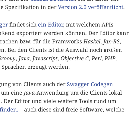
ie Spezifikation in der
Version 2.0 veröffentlicht
.
ger
findet sich
ein Editor
, mit welchem APIs
eßend exportiert werden können. Der Editor kann
prachen bzw. für die Framworks
Haskel
,
Jax-RS
,
n. Bei den Clients ist die Auswahl noch größer.
Groovy
,
Java
,
Javascript
,
Objective C
,
Perl
,
PHP
,
 Sprachen erzeugt werden.
gung von Clients auch der
Swagger Codegen
h um eine
Java
-Anwendung um die Clients lokal
 Der Editor und viele weitere Tools rund um
finden.
– auch diese sind freie Software, welche