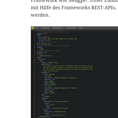
Framework wie
Swagger
. Unter Zuhi
mit Hilfe des Frameworks REST-APIs, 
werden.