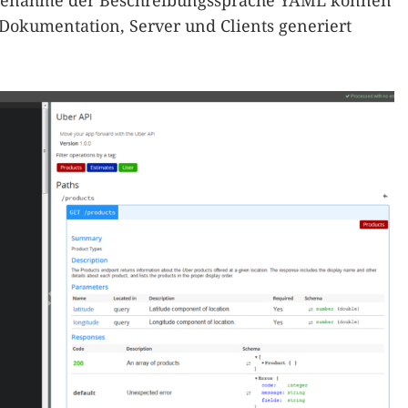
lfenahme der Beschreibungssprache YAML können
Dokumentation, Server und Clients generiert