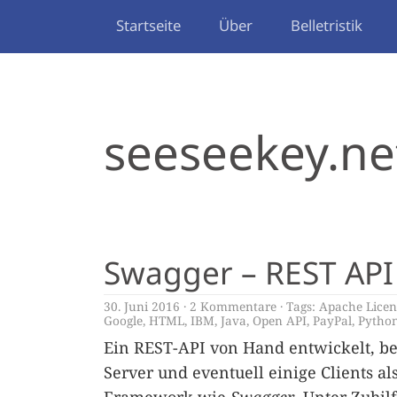
Startseite
Über
Belletristik
seeseekey.ne
Swagger – REST AP
30. Juni 2016
2 Kommentare
Tags:
Apache Licen
Google
,
HTML
,
IBM
,
Java
,
Open API
,
PayPal
,
Pytho
Ein REST-API von Hand entwickelt, b
Server und eventuell einige Clients a