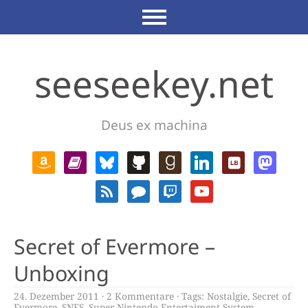
seeseekey.net
Deus ex machina
Secret of Evermore –
Unboxing
24. Dezember 2011
2 Kommentare
Tags:
Nostalgie
,
Secret of
Evermore
,
SNES
,
Super Nintendo Entertaiment System
,