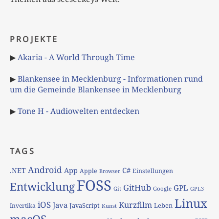
PROJEKTE
▶
Akaria - A World Through Time
▶
Blankensee in Mecklenburg - Informationen rund
um die Gemeinde Blankensee in Mecklenburg
▶
Tone H - Audiowelten entdecken
TAGS
Android
App
C#
.NET
Apple
Einstellungen
Browser
FOSS
Entwicklung
GitHub
GPL
Git
Google
GPL3
Linux
iOS
Kurzfilm
Java
JavaScript
Leben
Invertika
Kunst
macOS