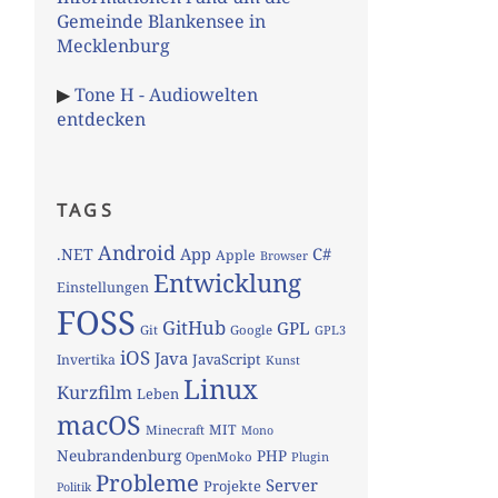
Gemeinde Blankensee in
Mecklenburg
▶
Tone H - Audiowelten
entdecken
TAGS
Android
App
C#
.NET
Apple
Browser
Entwicklung
Einstellungen
FOSS
GitHub
GPL
Git
Google
GPL3
iOS
Java
JavaScript
Invertika
Kunst
Linux
Kurzfilm
Leben
macOS
MIT
Minecraft
Mono
Neubrandenburg
PHP
OpenMoko
Plugin
Probleme
Server
Projekte
Politik