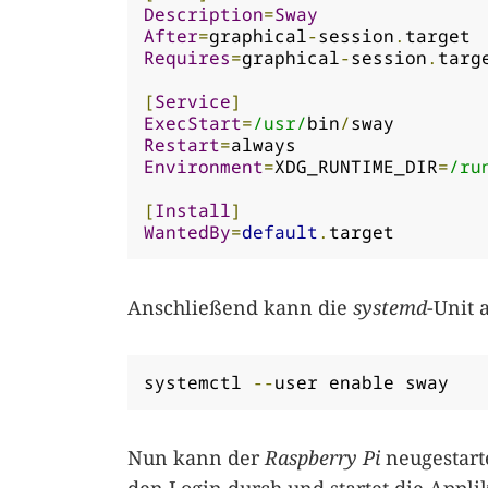
Description
=
Sway
After
=
graphical
-
session
.
Requires
=
graphical
-
session
.
targe
[
Service
]
ExecStart
=
/usr/
bin
/
Restart
=
Environment
=
XDG_RUNTIME_DIR
=
/ru
[
Install
]
WantedBy
=
default
.
target
Anschließend kann die
systemd
-Unit 
systemctl 
--
user enable sway
Nun kann der
Raspberry Pi
neugestarte