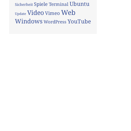
Ubuntu
Spiele
Terminal
Sicherheit
Web
Video
Vimeo
Update
Windows
YouTube
WordPress
ON_MATRIX
}=
"0 1 0 -1 0 1"