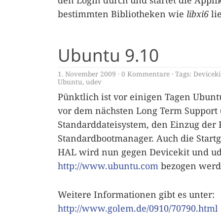
den Login durch und startet die Appli
bestimmten Bibliotheken wie
libxi6
li
Ubuntu 9.10
1. November 2009
0 Kommentare
Tags:
Deviceki
Ubuntu
,
udev
Pünktlich ist vor einigen Tagen Ubuntu
vor dem nächsten Long Term Support (
Standarddateisystem, den Einzug der 
Standardbootmanager. Auch die Startg
HAL wird nun gegen Devicekit und ud
http://www.ubuntu.com
bezogen werd
Weitere Informationen gibt es unter:
http://www.golem.de/0910/70790.html