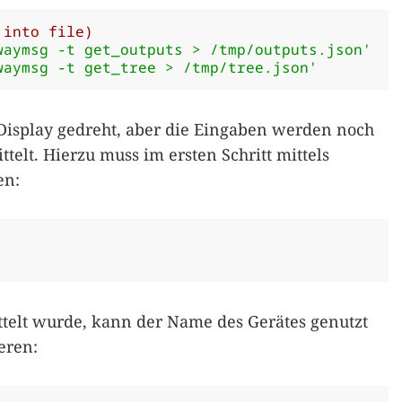
 into file)
waymsg -t get_outputs > /tmp/outputs.json'
waymsg -t get_tree > /tmp/tree.json'
 Display gedreht, aber die Eingaben werden noch
telt. Hierzu muss im ersten Schritt mittels
en:
telt wurde, kann der Name des Gerätes genutzt
eren: