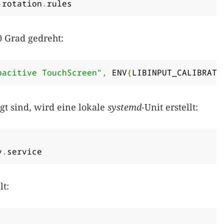
-
rotation
.
rules
0 Grad gedreht:
pacitive TouchScreen"
,
 ENV
{
LIBINPUT_CALIBRATI
gt sind, wird eine lokale
systemd
-Unit erstellt:
y
.
service
lt: