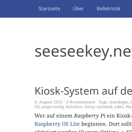
Startseite
Über
Belletristik
seeseekey.ne
Kiosk-System auf de
4. August 2025
0 Kommentare
Tags:
Autologin
,
OS
,
raspi-config
,
Rotation
,
Sway
,
systemd
,
udev
,
Wa
Wer auf einem
Raspberry Pi
ein Kiosk
Raspberry OS Lite
beginnen. Dort soll