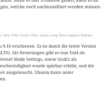
kation. Sollte es hier Probleme geben, kann es an
egen, welche noch nachinstalliert werden müssen.
t
,
ext4
,
FOSS
,
Grub2
,
HAL
,
Linux
,
Long Term Support
,
Release
,
 9.10 erschienen. Es ist damit die letzte Version
LTS). Als Neuerungen gibt es nun Ext4 als
Kernel Mode Settings, sowie Grub2 als
eschwindigkeit wurde spürbar erhöht, und die
ev ausgetauscht. Ubuntu kann unter
en.