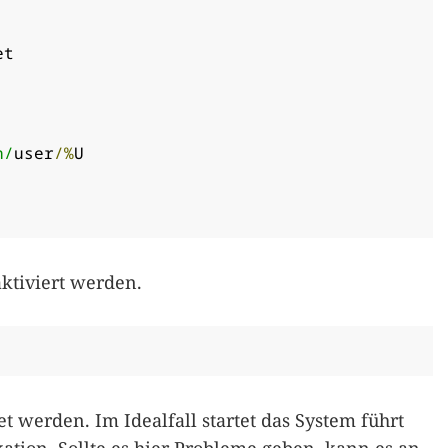
t

n/
user
/%
U

aktiviert werden.
t werden. Im Idealfall startet das System führt