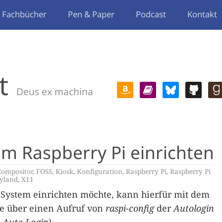
Fachbücher
Pen & Paper
Podcast
Kontakt
t
Deus ex machina
m Raspberry Pi einrichten
Compositor
,
FOSS
,
Kiosk
,
Konfiguration
,
Raspberry Pi
,
Raspberry Pi
yland
,
X11
-System einrichten möchte, kann hierfür mit dem
te über einen Aufruf von
raspi-config
der
Autologin