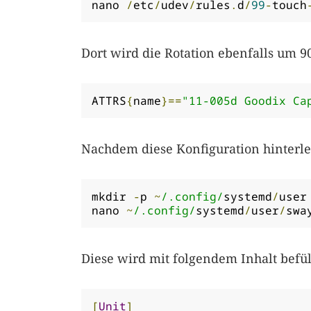
nano 
/
etc
/
udev
/
rules
.
d
/
99
-
touch
Dort wird die Rotation ebenfalls um 9
ATTRS
{
name
}==
"11-005d Goodix Ca
Nachdem diese Konfiguration hinterle
mkdir 
-
p 
~
/.config/
systemd
/
user

nano 
~
/.config/
systemd
/
user
/
swa
Diese wird mit folgendem Inhalt befül
[
Unit
]