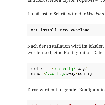
aktiviert werden (
System Options
->
S6
Im nächsten Schritt wird der
Wayland 
apt install sway xwayland
Nach der Installation wird im lokalen
werden soll, eine Konfiguration-Datei
mkdir 
-
p 
~
/.config/
sway
/
nano 
~
/.config/
sway
/
config
Diese wird mit folgender Konfiguration