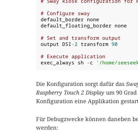
# Sway kiosk configuration for 
# Configure sway
default_border none

default_floating_border none

# Set and transform output
output DSI
-
2
 transform 
90
# Execute application
exec_always sh 
-
c 
'/home/seesee
Die Konfiguration sorgt dafür das
Swa
Raspberry Touch 2 Display
um 90 Grad g
Konfiguration eine Applikation gestart
Für Debugzwecke können daneben bei 
werden: