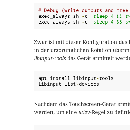
# Debug (write outputs and tree
exec_always sh 
-
c 
'sleep 4 && s
exec_always sh 
-
c 
'sleep 4 && s
Zwar ist mit dieser Konfiguration das
in der ursprünglichen Rotation übermit
libinput-tools
das Gerät ermittelt werd
apt install libinput
-
tools

libinput list
-
devices
Nachdem das Touchscreen-Gerät ermit
werden, um eine
udev
-Regel zu defini