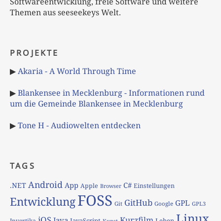
Softwareentwicklung, freie Software und weitere
Themen aus seeseekeys Welt.
PROJEKTE
▶
Akaria - A World Through Time
▶
Blankensee in Mecklenburg - Informationen rund
um die Gemeinde Blankensee in Mecklenburg
▶
Tone H - Audiowelten entdecken
TAGS
Android
App
C#
.NET
Apple
Einstellungen
Browser
FOSS
Entwicklung
GitHub
GPL
Git
Google
GPL3
Linux
iOS
Kurzfilm
Java
JavaScript
Leben
Invertika
Kunst