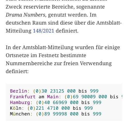
Zweck reservierte Bereiche, sogenannte
Drama Numbers
, genutzt werden. Im
deutschen Raum sind diese über die Amtsblatt-
Mitteilung
148/2021
definiert.
In der Amtsblatt-Mitteilung wurden für einige
Ortsnetze im Festnetz bestimmte
Nummernbereiche zur freien Verwendung
definiert:
Berlin
:
(
0
)
30
23125
000
 bis 
999
Frankfurt
 am 
Main
:
(
0
)
69
90009
000
 bis 
99
Hamburg
:
(
0
)
40
66969
000
 bis 
999
K
ö
ln
:
(
0
)
221
4710
000
 bis 
999
M
ü
nchen
:
(
0
)
89
99998
000
 bis 
999