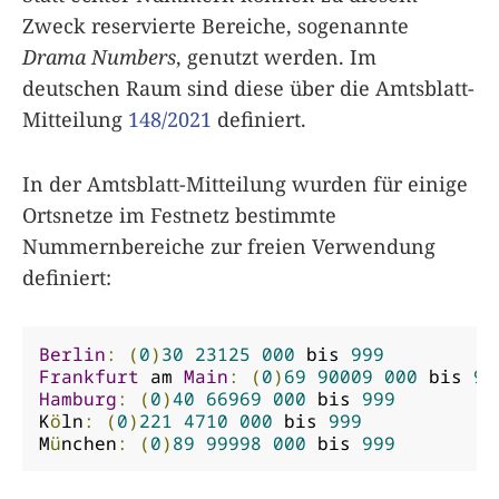
Zweck reservierte Bereiche, sogenannte
Drama Numbers
, genutzt werden. Im
deutschen Raum sind diese über die Amtsblatt-
Mitteilung
148/2021
definiert.
In der Amtsblatt-Mitteilung wurden für einige
Ortsnetze im Festnetz bestimmte
Nummernbereiche zur freien Verwendung
definiert:
Berlin
:
(
0
)
30
23125
000
 bis 
999
Frankfurt
 am 
Main
:
(
0
)
69
90009
000
 bis 
99
Hamburg
:
(
0
)
40
66969
000
 bis 
999
K
ö
ln
:
(
0
)
221
4710
000
 bis 
999
M
ü
nchen
:
(
0
)
89
99998
000
 bis 
999