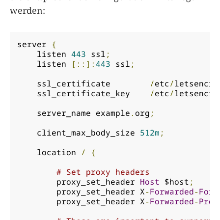
werden:
server 
{
    listen 
443
 ssl
;
    listen 
[::]:
443
 ssl
;
    ssl_certificate        
/
etc
/
letsencry
    ssl_certificate_key    
/
etc
/
letsencry
    server_name example
.
org
;
    client_max_body_size 
512m
;
    location 
/
{
# Set proxy headers
        proxy_set_header 
Host
 $host
;
        proxy_set_header X
-
Forwarded
-
For
 
        proxy_set_header X
-
Forwarded
-
Prot