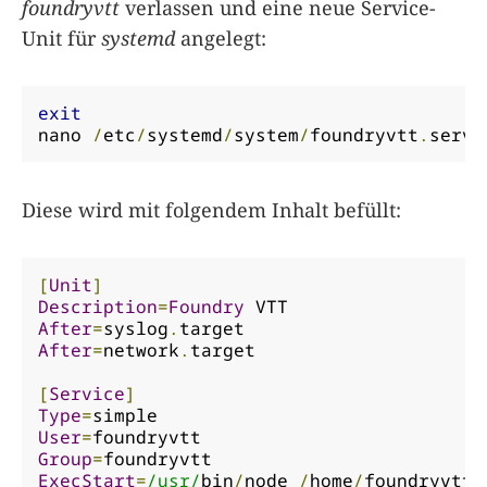
foundryvtt
verlassen und eine neue Service-
Unit für
systemd
angelegt:
exit
nano 
/
etc
/
systemd
/
system
/
foundryvtt
.
servi
Diese wird mit folgendem Inhalt befüllt:
[
Unit
]
Description
=
Foundry
After
=
syslog
.
After
=
network
.
target

[
Service
]
Type
=
User
=
Group
=
ExecStart
=
/usr/
bin
/
node 
/
home
/
foundryvtt
/