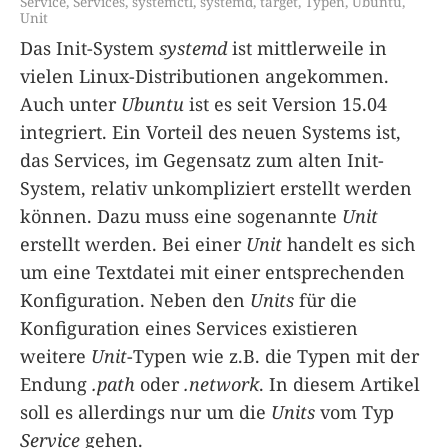
Service
,
Services
,
systemctl
,
systemd
,
target
,
Typen
,
Ubuntu
,
Unit
Das Init-System
systemd
ist mittlerweile in
vielen Linux-Distributionen angekommen.
Auch unter
Ubuntu
ist es seit Version 15.04
integriert. Ein Vorteil des neuen Systems ist,
das Services, im Gegensatz zum alten Init-
System, relativ unkompliziert erstellt werden
können. Dazu muss eine sogenannte
Unit
erstellt werden. Bei einer
Unit
handelt es sich
um eine Textdatei mit einer entsprechenden
Konfiguration. Neben den
Units
für die
Konfiguration eines Services existieren
weitere
Unit
-Typen wie z.B. die Typen mit der
Endung
.path
oder
.network
. In diesem Artikel
soll es allerdings nur um die
Units
vom Typ
Service
gehen.