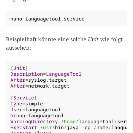
nano languagetool
.
service
Beispielhaft könnte eine solche
Unit
wie folgt
aussehen:
[
Unit
]
Description
=
LanguageTool
After
=
syslog
.
After
=
network
.
target

[
Service
]
Type
=
User
=
Group
=
WorkingDirectory
=
/home/
languagetool
/
ExecStart
=
/usr/
bin
/
java 
-
cp 
/
home
/
languag