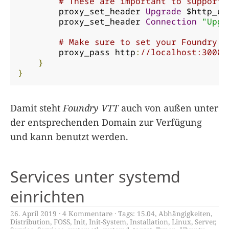
# These are important to support 
        proxy_set_header 
Upgrade
 $http_up
        proxy_set_header 
Connection
"Upgr
# Make sure to set your Foundry V
        proxy_pass http
:
//localhost:30000
}
}
Damit steht
Foundry VTT
auch von außen unter
der entsprechenden Domain zur Verfügung
und kann benutzt werden.
Services unter systemd
einrichten
26. April 2019
4 Kommentare
Tags:
15.04
,
Abhängigkeiten
,
Distribution
,
FOSS
,
Init
,
Init-System
,
Installation
,
Linux
,
Server
,