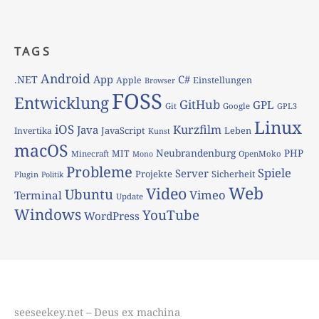
TAGS
Android
App
C#
.NET
Apple
Einstellungen
Browser
FOSS
Entwicklung
GitHub
GPL
Git
Google
GPL3
Linux
iOS
Kurzfilm
Java
JavaScript
Leben
Invertika
Kunst
macOS
Neubrandenburg
PHP
MIT
Minecraft
OpenMoko
Mono
Probleme
Spiele
Server
Projekte
Sicherheit
Plugin
Politik
Web
Video
Ubuntu
Vimeo
Terminal
Update
Windows
YouTube
WordPress
seeseekey.net – Deus ex machina