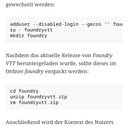
gewechselt werden:
adduser 
--
disabled
-
login 
--
gecos 
""
 found
su 
-
 foundryvtt

mkdir foundry
Nachdem das aktuelle Release von
Foundry
VTT
heruntergeladen wurde, sollte dieses im
Ordner
foundry
entpackt werden:
cd foundry

unzip foundryvtt
.
zip

rm foundryvtt
.
zip
Anschließend wird der Kontext des Nutzers