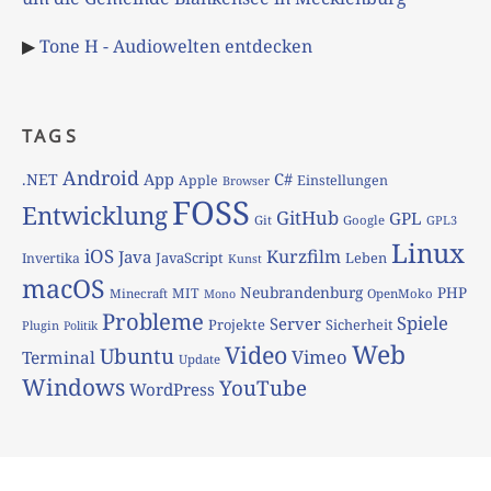
▶
Tone H - Audiowelten entdecken
TAGS
Android
App
C#
.NET
Apple
Einstellungen
Browser
FOSS
Entwicklung
GitHub
GPL
Git
Google
GPL3
Linux
iOS
Kurzfilm
Java
JavaScript
Leben
Invertika
Kunst
macOS
Neubrandenburg
PHP
MIT
Minecraft
OpenMoko
Mono
Probleme
Spiele
Server
Projekte
Sicherheit
Plugin
Politik
Web
Video
Ubuntu
Vimeo
Terminal
Update
Windows
YouTube
WordPress