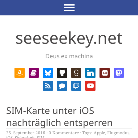
seeseekey.net
Deus ex machina
SIM-Karte unter iOS
nachträglich entsperren
25. September 2016
0 Kommentare
Tags:
Apple
,
Flugmodus
,
iOS
,
Sicherheit
,
SIM