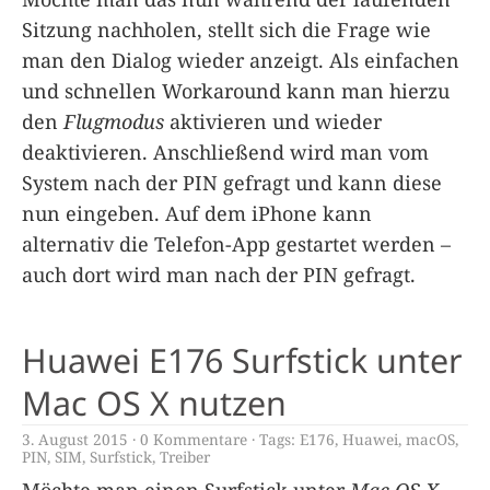
Sitzung nachholen, stellt sich die Frage wie
man den Dialog wieder anzeigt. Als einfachen
und schnellen Workaround kann man hierzu
den
Flugmodus
aktivieren und wieder
deaktivieren. Anschließend wird man vom
System nach der PIN gefragt und kann diese
nun eingeben. Auf dem iPhone kann
alternativ die Telefon-App gestartet werden –
auch dort wird man nach der PIN gefragt.
Huawei E176 Surfstick unter
Mac OS X nutzen
3. August 2015
0 Kommentare
Tags:
E176
,
Huawei
,
macOS
,
PIN
,
SIM
,
Surfstick
,
Treiber
Möchte man einen Surfstick unter
Mac OS X