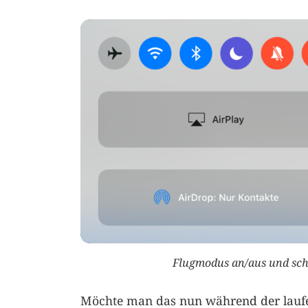
Flugmodus an/aus und sch
Möchte man das nun während der laufen