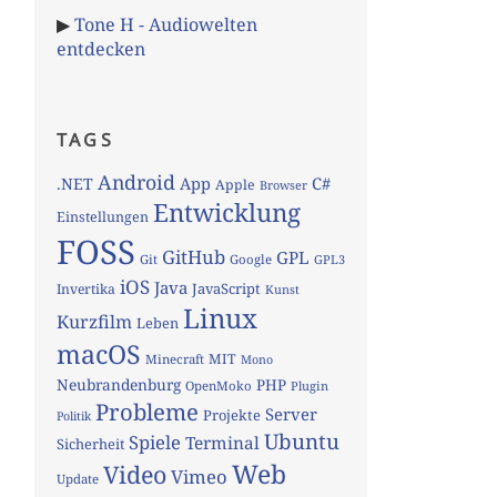
▶
Tone H - Audiowelten
entdecken
TAGS
Android
App
C#
.NET
Apple
Browser
Entwicklung
Einstellungen
FOSS
GitHub
GPL
Git
Google
GPL3
iOS
Java
JavaScript
Invertika
Kunst
Linux
Kurzfilm
Leben
macOS
MIT
Minecraft
Mono
Neubrandenburg
PHP
OpenMoko
Plugin
Probleme
Server
Projekte
Politik
Ubuntu
Spiele
Terminal
Sicherheit
Web
Video
Vimeo
Update