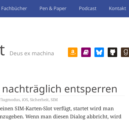
Fachbücher
Pen & Paper
Podcast
Kontakt
t
Deus ex machina
 nachträglich entsperren
Flugmodus
,
iOS
,
Sicherheit
,
SIM
inen SIM-Karten-Slot verfügt, startet wird man
einzugeben. Wenn man diesen Dialog abbricht, wird