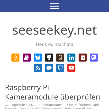
seeseekey.net
Deus ex machina
Raspberry Pi
Kameramodule überprüfen
22. September 2025
0 Kommentare
Tags:
Aufnahme
,
Bild
,
Kamera
,
Linux
,
Modul
,
Raspberry OS
,
Raspberry Pi
,
Test
,