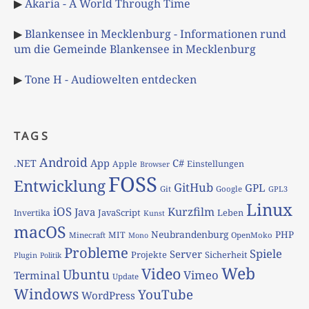
▶
Akaria - A World Through Time
▶
Blankensee in Mecklenburg - Informationen rund
um die Gemeinde Blankensee in Mecklenburg
▶
Tone H - Audiowelten entdecken
TAGS
Android
App
C#
.NET
Apple
Einstellungen
Browser
FOSS
Entwicklung
GitHub
GPL
Git
Google
GPL3
Linux
iOS
Kurzfilm
Java
JavaScript
Leben
Invertika
Kunst
macOS
Neubrandenburg
PHP
MIT
Minecraft
OpenMoko
Mono
Probleme
Spiele
Server
Projekte
Sicherheit
Plugin
Politik
Web
Video
Ubuntu
Vimeo
Terminal
Update
Windows
YouTube
WordPress