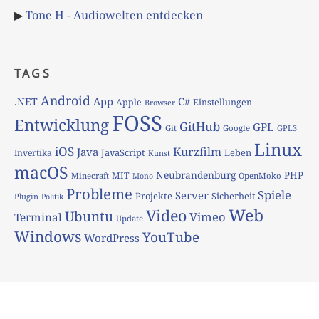
▶
Tone H - Audiowelten entdecken
TAGS
Android
App
C#
.NET
Apple
Einstellungen
Browser
FOSS
Entwicklung
GitHub
GPL
Git
Google
GPL3
Linux
iOS
Kurzfilm
Java
JavaScript
Leben
Invertika
Kunst
macOS
Neubrandenburg
PHP
MIT
Minecraft
OpenMoko
Mono
Probleme
Spiele
Server
Projekte
Sicherheit
Plugin
Politik
Web
Video
Ubuntu
Vimeo
Terminal
Update
Windows
YouTube
WordPress