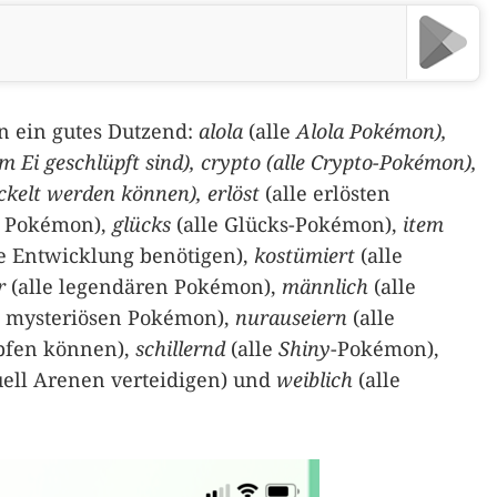
en ein gutes Dutzend:
alola
(alle
Alola Pokémon),
 Ei geschlüpft sind),
crypto
(alle Crypto-Pokémon),
kelt werden können), erlöst
(alle erlösten
n Pokémon),
glücks
(alle Glücks-Pokémon),
item
ie Entwicklung benötigen),
kostümiert
(alle
r
(alle legendären Pokémon),
männlich
(alle
e mysteriösen Pokémon),
nurauseiern
(alle
pfen können),
schillernd
(alle
Shiny
-Pokémon),
ell Arenen verteidigen) und
weiblich
(alle