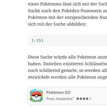
eines Pokémons lässt sich mit der Suc
Suche nach den Pokédex-Nummern an
Pokémon mit der entsprechenden Num
sich mit der Suche abbilden:
1
-
151
Diese Suche würde alle Pokémon anz
haben. Daneben existieren Schlüssel
nach schillernd gesucht, so werden al
entwickeln
werden alle Pokémon angez
Pokémon GO
+
Preis:
Kostenlos