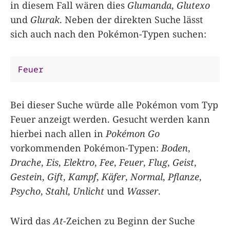
in diesem Fall wären dies
Glumanda
,
Glutexo
und
Glurak
. Neben der direkten Suche lässt
sich auch nach den Pokémon-Typen suchen:
Feuer
Bei dieser Suche würde alle Pokémon vom Typ
Feuer anzeigt werden. Gesucht werden kann
hierbei nach allen in
Pokémon Go
vorkommenden Pokémon-Typen:
Boden
,
Drache
,
Eis
,
Elektro
,
Fee
,
Feuer
,
Flug
,
Geist
,
Gestein
,
Gift
,
Kampf
,
Käfer
,
Normal
,
Pflanze
,
Psycho
,
Stahl
,
Unlicht
und
Wasser
.
Wird das
At
-Zeichen zu Beginn der Suche