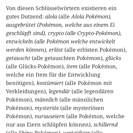
Von diesen Schlüsselwörtern existieren ein
gutes Dutzend:
alola
(alle
Alola Pokémon),
ausgebrütet
(Pokémon, welche aus einem Ei
geschlüpft sind),
crypto
(alle Crypto-Pokémon),
entwickeln
(alle Pokémon welche entwickelt
werden können), erlöst
(alle erlösten Pokémon),
getauscht
(alle getauschten Pokémon),
glücks
(alle Glücks-Pokémon),
item
(alle Pokémon,
welche ein Item für die Entwicklung
benötigen),
kostümiert
(alle Pokémon mit
Verkleidungen),
legendär
(alle legendären
Pokémon),
männlich
(alle männlichen
Pokémon),
mysteriös
(alle mysteriösen
Pokémon),
nurauseiern
(alle Pokémon, welche
nur aus Eiern schlüpfen können),
schillernd
(alle
Shiny
-Pokémon),
verteidiger
(alle