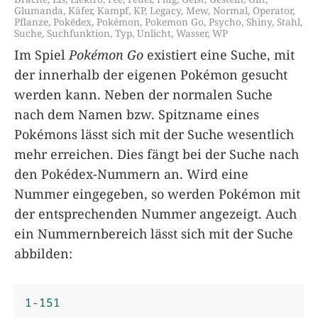
Glumanda
,
Käfer
,
Kampf
,
KP
,
Legacy
,
Mew
,
Normal
,
Operator
,
Pflanze
,
Pokédex
,
Pokémon
,
Pokemon Go
,
Psycho
,
Shiny
,
Stahl
,
Suche
,
Suchfunktion
,
Typ
,
Unlicht
,
Wasser
,
WP
Im Spiel
Pokémon Go
existiert eine Suche, mit
der innerhalb der eigenen Pokémon gesucht
werden kann. Neben der normalen Suche
nach dem Namen bzw. Spitzname eines
Pokémons lässt sich mit der Suche wesentlich
mehr erreichen. Dies fängt bei der Suche nach
den Pokédex-Nummern an. Wird eine
Nummer eingegeben, so werden Pokémon mit
der entsprechenden Nummer angezeigt. Auch
ein Nummernbereich lässt sich mit der Suche
abbilden:
1
-
151