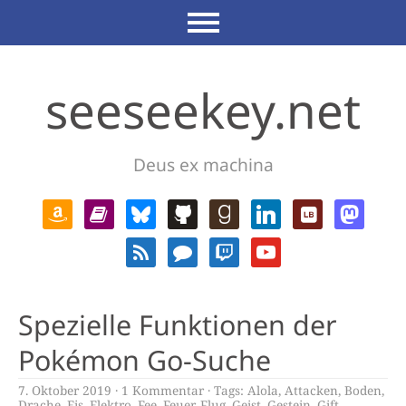
seeseekey.net
Deus ex machina
Spezielle Funktionen der
Pokémon Go-Suche
7. Oktober 2019
1 Kommentar
Tags:
Alola
,
Attacken
,
Boden
,
Drache
,
Eis
,
Elektro
,
Fee
,
Feuer
,
Flug
,
Geist
,
Gestein
,
Gift
,