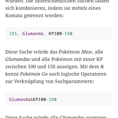
wurden. Die unterschiedlichen Suchen lassen
sich kombinieren, indem sie mittels eines
Komata getrennt werden:
151
,
Glumanda
,
 KP100
-
150
Diese Suche würde das Pokémon
Mew
, alle
Glumandas
und alle Pokémon mit einer KP
zwischen 100 und 150 anzeigen. Mit dem
&
kennt
Pokémon Go
auch logische Operatoren
zur Verknüpfung von Suchparametern:
Glumanda
&
KP100
-
150
Diese Suche würde alle
Glumandas
anzeigen,