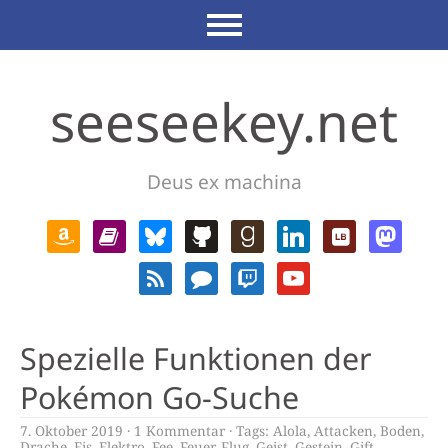
seeseekey.net
Deus ex machina
Spezielle Funktionen der
Pokémon Go-Suche
7. Oktober 2019
1 Kommentar
Tags:
Alola
,
Attacken
,
Boden
,
Drache
,
Eis
,
Elektro
,
Fee
,
Feuer
,
Flug
,
Geist
,
Gestein
,
Gift
,