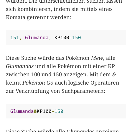
wurden. Die unterschiedlichen Suchen lassen
sich kombinieren, indem sie mittels eines
Komata getrennt werden:
151
,
Glumanda
,
 KP100
-
150
Diese Suche würde das Pokémon
Mew
, alle
Glumandas
und alle Pokémon mit einer KP
zwischen 100 und 150 anzeigen. Mit dem
&
kennt
Pokémon Go
auch logische Operatoren
zur Verknüpfung von Suchparametern:
Glumanda
&
KP100
-
150
Diese Suche würde alle
Glumandas
anzeigen,