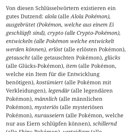
Von diesen Schlüsselwörtern existieren ein
gutes Dutzend:
alola
(alle
Alola Pokémon),
ausgebrütet
(Pokémon, welche aus einem Ei
geschlüpft sind),
crypto
(alle Crypto-Pokémon),
entwickeln
(alle Pokémon welche entwickelt
werden können), erlöst
(alle erlösten Pokémon),
getauscht
(alle getauschten Pokémon),
glücks
(alle Glücks-Pokémon),
item
(alle Pokémon,
welche ein Item für die Entwicklung
benötigen),
kostümiert
(alle Pokémon mit
Verkleidungen),
legendär
(alle legendären
Pokémon),
männlich
(alle männlichen
Pokémon),
mysteriös
(alle mysteriösen
Pokémon),
nurauseiern
(alle Pokémon, welche
nur aus Eiern schlüpfen können),
schillernd
(alle
Shiny
-Pokémon),
verteidiger
(alle