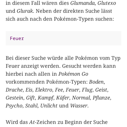
in diesem Fall wären dies
Glumanda
,
Glutexo
und
Glurak
. Neben der direkten Suche lässt
sich auch nach den Pokémon-Typen suchen:
Feuer
Bei dieser Suche würde alle Pokémon vom Typ
Feuer anzeigt werden. Gesucht werden kann
hierbei nach allen in
Pokémon Go
vorkommenden Pokémon-Typen:
Boden
,
Drache
,
Eis
,
Elektro
,
Fee
,
Feuer
,
Flug
,
Geist
,
Gestein
,
Gift
,
Kampf
,
Käfer
,
Normal
,
Pflanze
,
Psycho
,
Stahl
,
Unlicht
und
Wasser
.
Wird das
At
-Zeichen zu Beginn der Suche