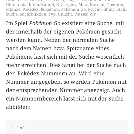
Glumanda
,
Käfer
,
Kampf
,
KP
,
Legacy
,
Mew
,
Normal
,
Operator
,
Pflanze
,
Pokédex
,
Pokémon
,
Pokemon Go
,
Psycho
,
Shiny
,
Stahl
,
Suche
,
Suchfunktion
,
Typ
,
Unlicht
,
Wasser
,
WP
Im Spiel
Pokémon Go
existiert eine Suche, mit
der innerhalb der eigenen Pokémon gesucht
werden kann. Neben der normalen Suche
nach dem Namen bzw. Spitzname eines
Pokémons lässt sich mit der Suche wesentlich
mehr erreichen. Dies fängt bei der Suche nach
den Pokédex-Nummern an. Wird eine
Nummer eingegeben, so werden Pokémon mit
der entsprechenden Nummer angezeigt. Auch
ein Nummernbereich lässt sich mit der Suche
abbilden:
1
-
151