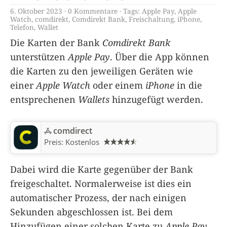
6. Oktober 2023
0 Kommentare
Tags:
Apple Pay
,
Apple
Watch
,
comdirekt
,
Comdirekt Bank
,
Freischaltung
,
iPhone
,
Telefon
,
Wallet
Die Karten der Bank
Comdirekt Bank
unterstützen
Apple Pay
. Über die App können
die Karten zu den jeweiligen Geräten wie
einer
Apple Watch
oder einem
iPhone
in die
entsprechenen
Wallets
hinzugefügt werden.
comdirect
Preis:
Kostenlos
Dabei wird die Karte gegenüber der Bank
freigeschaltet. Normalerweise ist dies ein
automatischer Prozess, der nach einigen
Sekunden abgeschlossen ist. Bei dem
Hinzufügen einer solchen Karte zu
Apple Pay