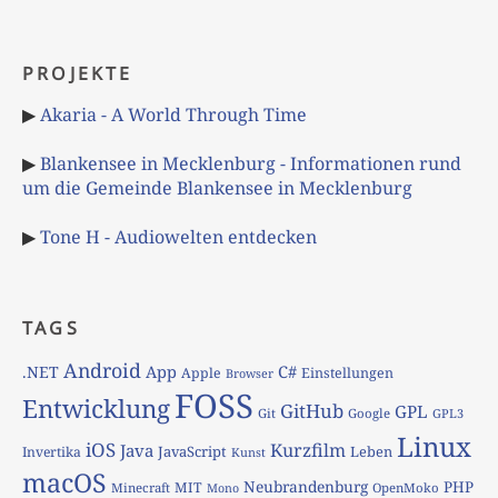
PROJEKTE
▶
Akaria - A World Through Time
▶
Blankensee in Mecklenburg - Informationen rund
um die Gemeinde Blankensee in Mecklenburg
▶
Tone H - Audiowelten entdecken
TAGS
Android
App
C#
.NET
Apple
Einstellungen
Browser
FOSS
Entwicklung
GitHub
GPL
Git
Google
GPL3
Linux
iOS
Kurzfilm
Java
JavaScript
Leben
Invertika
Kunst
macOS
Neubrandenburg
PHP
MIT
Minecraft
OpenMoko
Mono