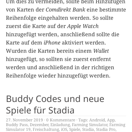
Um dies zu vermeiden, sollte beim Hinzufügen
von Karten der
Comdirekt Bank
eine bestimmte
Reihenfolge eingehalten werden. So sollte
zuerst die Karte auf der
Apple Watch
hinzugefügt werden, anschließend sollte die
Karte auf dem
iPhone
aktiviert werden.
Wurden die Karten bereits einem
Wallet
hinzugefügt, so sollten sie zuerst entfernt
werden und anschließend in der richtigen
Reihenfolge wieder hinzugefügt werden.
Buddy Codes und neue
Spiele für Stadia
27. November 2019
0 Kommentare
Tags:
Android
,
App
,
Buddy Pass
,
Dezember
,
Einladung
,
Farming Simulator
,
Farming
Simulator 19
,
Freischaltung
,
iOS
,
Spiele
,
Stadia
,
Stadia Pro
,