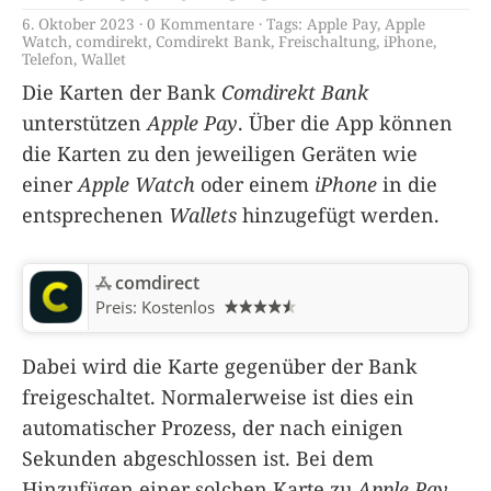
6. Oktober 2023
0 Kommentare
Tags:
Apple Pay
,
Apple
Watch
,
comdirekt
,
Comdirekt Bank
,
Freischaltung
,
iPhone
,
Telefon
,
Wallet
Die Karten der Bank
Comdirekt Bank
unterstützen
Apple Pay
. Über die App können
die Karten zu den jeweiligen Geräten wie
einer
Apple Watch
oder einem
iPhone
in die
entsprechenen
Wallets
hinzugefügt werden.
comdirect
Preis:
Kostenlos
Dabei wird die Karte gegenüber der Bank
freigeschaltet. Normalerweise ist dies ein
automatischer Prozess, der nach einigen
Sekunden abgeschlossen ist. Bei dem
Hinzufügen einer solchen Karte zu
Apple Pay