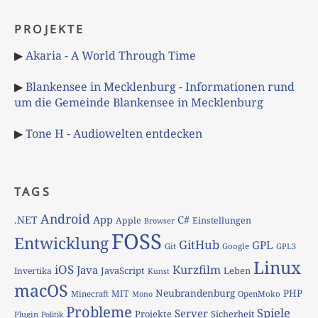
PROJEKTE
▶
Akaria - A World Through Time
▶
Blankensee in Mecklenburg - Informationen rund
um die Gemeinde Blankensee in Mecklenburg
▶
Tone H - Audiowelten entdecken
TAGS
Android
App
C#
.NET
Apple
Einstellungen
Browser
FOSS
Entwicklung
GitHub
GPL
Git
Google
GPL3
Linux
iOS
Kurzfilm
Java
JavaScript
Leben
Invertika
Kunst
macOS
Neubrandenburg
PHP
MIT
Minecraft
OpenMoko
Mono
Probleme
Spiele
Server
Projekte
Sicherheit
Plugin
Politik