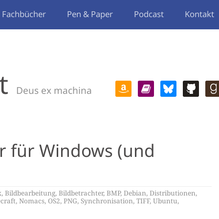
Fachbücher
Pen & Paper
Podcast
Kontakt
t
Deus ex machina
er für Windows (und
x
,
Bildbearbeitung
,
Bildbetrachter
,
BMP
,
Debian
,
Distributionen
,
craft
,
Nomacs
,
OS2
,
PNG
,
Synchronisation
,
TIFF
,
Ubuntu
,