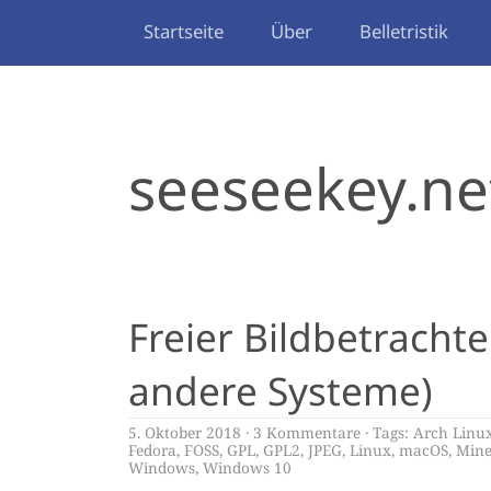
Startseite
Über
Belletristik
seeseekey.ne
Freier Bildbetracht
andere Systeme)
5. Oktober 2018
3 Kommentare
Tags:
Arch Linu
Fedora
,
FOSS
,
GPL
,
GPL2
,
JPEG
,
Linux
,
macOS
,
Mine
Windows
,
Windows 10