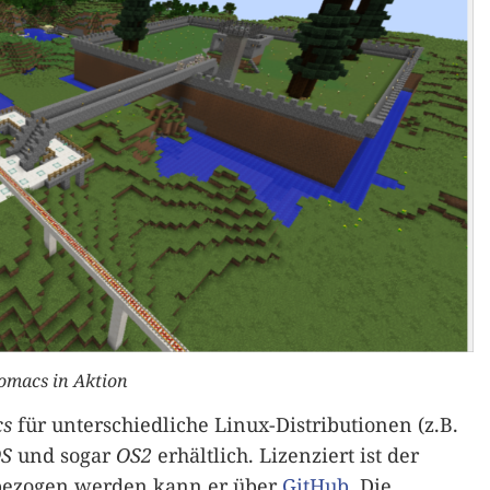
omacs in Aktion
s
für unterschiedliche Linux-Distributionen (z.B.
S
und sogar
OS2
erhältlich. Lizenziert ist der
; bezogen werden kann er über
GitHub
. Die