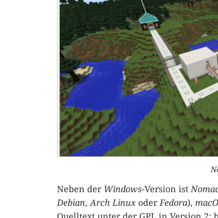
N
Neben der
Windows
-Version ist
Nomac
Debian
,
Arch Linux
oder
Fedora
),
macO
Quelltext unter der GPL in Version 2