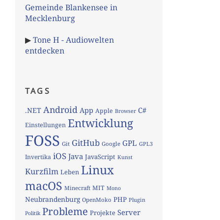
Gemeinde Blankensee in
Mecklenburg
▶
Tone H - Audiowelten
entdecken
TAGS
Android
App
C#
.NET
Apple
Browser
Entwicklung
Einstellungen
FOSS
GitHub
GPL
Git
Google
GPL3
iOS
Java
JavaScript
Invertika
Kunst
Linux
Kurzfilm
Leben
macOS
MIT
Minecraft
Mono
Neubrandenburg
PHP
OpenMoko
Plugin
Probleme
Server
Projekte
Politik