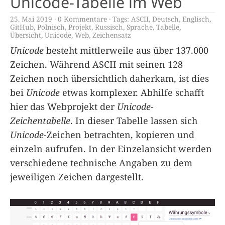
Unicode-Tabelle im Web
25. Mai 2019
0 Kommentare
Tags:
ASCII
,
Deutsch
,
Englisch
,
GitHub
,
Polnisch
,
Projekt
,
Russisch
,
Sprache
,
Tabelle
,
Übersicht
,
Unicode
,
Web
,
Zeichensatz
Unicode
besteht mittlerweile aus über 137.000
Zeichen. Während ASCII mit seinen 128
Zeichen noch übersichtlich daherkam, ist dies
bei
Unicode
etwas komplexer. Abhilfe schafft
hier das Webprojekt der
Unicode-
Zeichentabelle
. In dieser Tabelle lassen sich
Unicode
-Zeichen betrachten, kopieren und
einzeln aufrufen. In der Einzelansicht werden
verschiedene technische Angaben zu dem
jeweiligen Zeichen dargestellt.