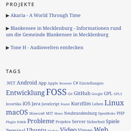
PROJEKTE
▶
Akaria - A World Through Time
▶
Blankensee in Mecklenburg - Informationen rund
um die Gemeinde Blankensee in Mecklenburg
▶
Tone H - Audiowelten entdecken
TAGS
Android
App
C#
.NET
Apple
Einstellungen
Browser
FOSS
Entwicklung
GitHub
GPL
Git
Google
GPL3
Linux
iOS
Kurzfilm
Java
JavaScript
Leben
Invertika
Kunst
macOS
Neubrandenburg
PHP
MIT
Minecraft
OpenMoko
Mono
Probleme
Spiele
Server
Projekte
Sicherheit
Plugin
Politik
Web
Video
Ubuntu
Vimeo
Terminal
Update