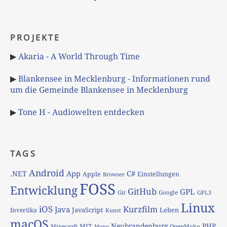
PROJEKTE
▶
Akaria - A World Through Time
▶
Blankensee in Mecklenburg - Informationen rund
um die Gemeinde Blankensee in Mecklenburg
▶
Tone H - Audiowelten entdecken
TAGS
Android
App
C#
.NET
Apple
Einstellungen
Browser
FOSS
Entwicklung
GitHub
GPL
Git
Google
GPL3
Linux
iOS
Kurzfilm
Java
JavaScript
Leben
Invertika
Kunst
macOS
Neubrandenburg
PHP
MIT
Minecraft
OpenMoko
Mono