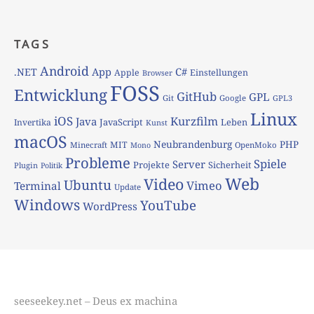
TAGS
Android
App
C#
.NET
Apple
Einstellungen
Browser
FOSS
Entwicklung
GitHub
GPL
Git
Google
GPL3
Linux
iOS
Kurzfilm
Java
JavaScript
Leben
Invertika
Kunst
macOS
Neubrandenburg
PHP
MIT
Minecraft
OpenMoko
Mono
Probleme
Spiele
Server
Projekte
Sicherheit
Plugin
Politik
Web
Video
Ubuntu
Vimeo
Terminal
Update
Windows
YouTube
WordPress
seeseekey.net – Deus ex machina