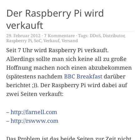
Der Raspberry Pi wird
verkauft
29. Februar 2012
7 Kommentare
Tags:
DDoS
,
Distributor
,
Raspberry Pi
,
SoC
,
Verkauf
,
Versand
Seit 7 Uhr wird Raspberry Pi verkauft.
Allerdings sollte man sich keine all zu große
Hoffnung machen noch einen abzubekommen
(spätestens nachdem
BBC Breakfast
darüber
berichtet ;)). Der Raspberry Pi wird dabei auf
zwei Seiten verkauft:
–
http://farnell.com
–
http://rswww.com
Das Problem ist das beide Seiten zur Zeit nicht