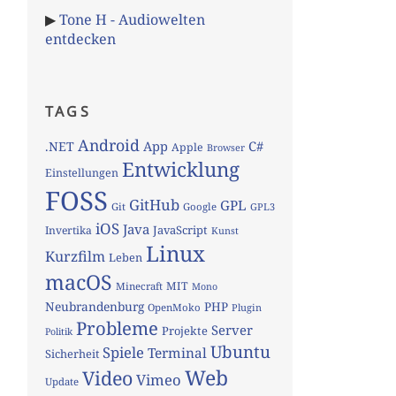
▶
Tone H - Audiowelten
entdecken
TAGS
Android
App
C#
.NET
Apple
Browser
Entwicklung
Einstellungen
FOSS
GitHub
GPL
Git
Google
GPL3
iOS
Java
JavaScript
Invertika
Kunst
Linux
Kurzfilm
Leben
macOS
MIT
Minecraft
Mono
Neubrandenburg
PHP
OpenMoko
Plugin
Probleme
Server
Projekte
Politik
Ubuntu
Spiele
Terminal
Sicherheit
Web
Video
Vimeo
Update