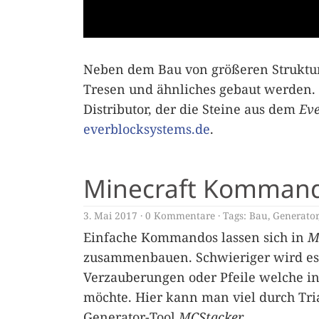
Neben dem Bau von größeren Strukt
Tresen und ähnliches gebaut werden. M
Distributor, der die Steine aus dem
Eve
everblocksystems.de
.
Minecraft Komman
3. Mai 2017
0 Kommentare
Tags:
Bau
,
Generator
Einfache Kommandos lassen sich in
M
zusammenbauen. Schwieriger wird es
Verzauberungen oder Pfeile welche i
möchte. Hier kann man viel durch Tri
Generator-Tool
MCStacker
.