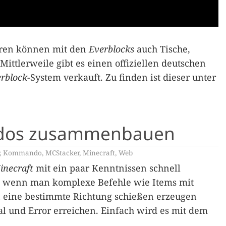
uren können mit den
Everblocks
auch Tische,
ittlerweile gibt es einen offiziellen deutschen
rblock
-System verkauft. Zu finden ist dieser unter
dos zusammenbauen
,
Kommando
,
MCStacker
,
Minecraft
,
Web
inecraft
mit ein paar Kenntnissen schnell
 wenn man komplexe Befehle wie Items mit
n eine bestimmte Richtung schießen erzeugen
al und Error erreichen. Einfach wird es mit dem