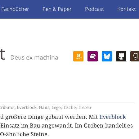
Fachbücher
Pen & Paper
Podcast
Kontakt
t
Deus ex machina
tributor
,
Everblock
,
Haus
,
Lego
,
Tische
,
Tresen
d größere Dinge gebaut werden. Mit
Everblock
Einsatz im Bau angewandt. Im Groben handelt es
-ähnliche Steine.